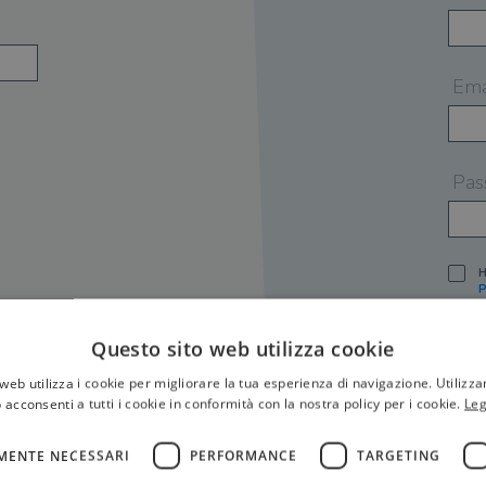
Ema
Pas
H
P
I
A
Questo sito web utilizza cookie
S
web utilizza i cookie per migliorare la tua esperienza di navigazione. Utilizza
O
P
 acconsenti a tutti i cookie in conformità con la nostra policy per i cookie.
Leg
[
P
MENTE NECESSARI
PERFORMANCE
TARGETING
S