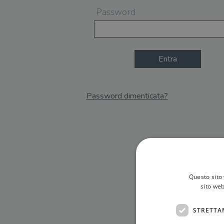
Password
Entra
Password dimenticata?
Email
Recupera Password
Questo sito 
sito web
STRETTA