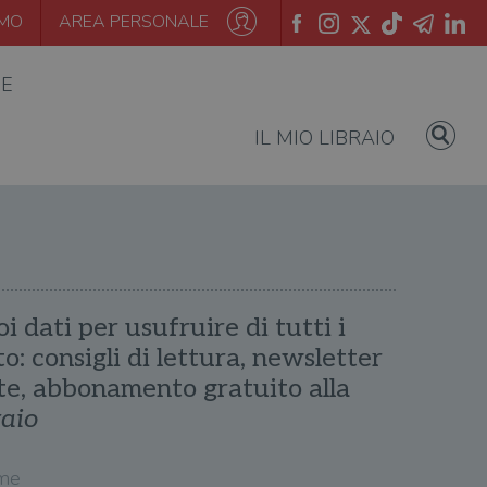
AMO
AREA PERSONALE
IE
IL MIO LIBRAIO
oi dati per usufruire di tutti i
ito: consigli di lettura, newsletter
te, abbonamento gratuito alla
raio
me