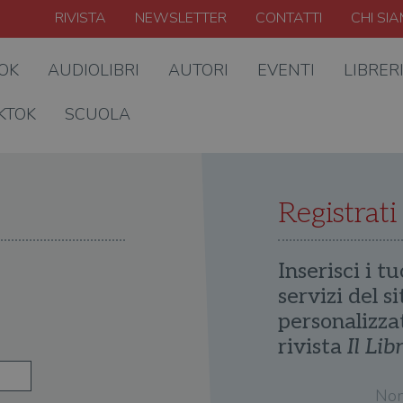
RIVISTA
NEWSLETTER
CONTATTI
CHI SI
OOK
AUDIOLIBRI
AUTORI
EVENTI
LIBRER
KTOK
SCUOLA
Registrati
Inserisci i tu
servizi del s
personalizza
rivista
Il Lib
No