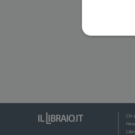
I cookie strettamente necessa
web non può essere utilizza
Nome
wordpress_test_cookie
wordpress_sec_[hash]
wordpress_logged_in_[ha
Chi 
CookieScriptConsent
New
Libr