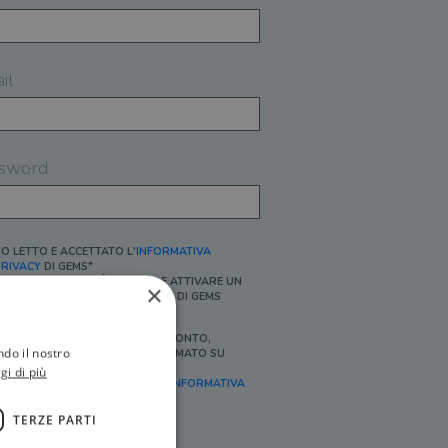
il
sword
O LETTO E ACCETTATO L'
INFORMATIVA
RIVACY
DI GEMS*
N MANCANZA NON È POSSIBILE ATTIVARE UN
×
CCOUNT E/O RICEVERE I SERVIZI DI GEMS
Ì, DESIDERO RICEVERE BUONI SCONTO,
ndo il nostro
FFERTE SPECIALI, ESSERE INFORMATO SU
ROMOZIONI E NOVITÀ.
gi di più
FINALITÀ MARKETING, ART.2 (E),
INFORMATIVA
RIVACY
]
TERZE PARTI
Ì, DESIDERO RICEVERE OFFERTE