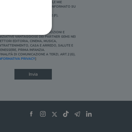
ERSONALIZZATE E IN LINEA CON LE MIE
BITUDINI DI ACQUISTO, ESSERE INFORMATO SU
ROMOZIONI E NOVITÀ.
FINALITÀ DI PROFILAZIONE, ART.2 (F),
NFORMATIVA PRIVACY]
Ì, DESIDERO ACCEDERE A PROMOZIONI E
NIZIATIVE VANTAGGIOSE DEI PARTNER GEMS NEI
ETTORI EDITORIA, CINEMA, MUSICA,
NTRATTENIMENTO, CASA E ARREDO, SALUTE E
ENESSERE, PRIMA INFANZIA.
FINALITÀ DI COMUNICAZIONE A TERZI, ART.2 (G),
ione dell'account. Il sito
NFORMATIVA PRIVACY
]
Invia
 pagina di login. Il
 Web è impostato per
sito
sito
te per il dominio corrente.