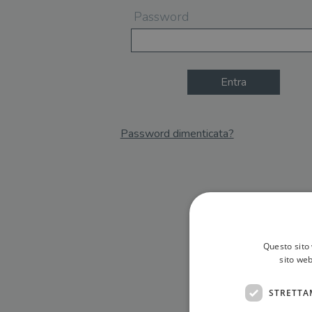
Password
Entra
Password dimenticata?
Email
Recupera Password
Questo sito 
sito web
STRETTA