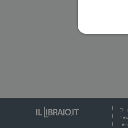
I cookie strettamente necessa
web non può essere utilizza
Nome
wordpress_test_cookie
wordpress_sec_[hash]
wordpress_logged_in_[ha
Chi 
CookieScriptConsent
New
Libr