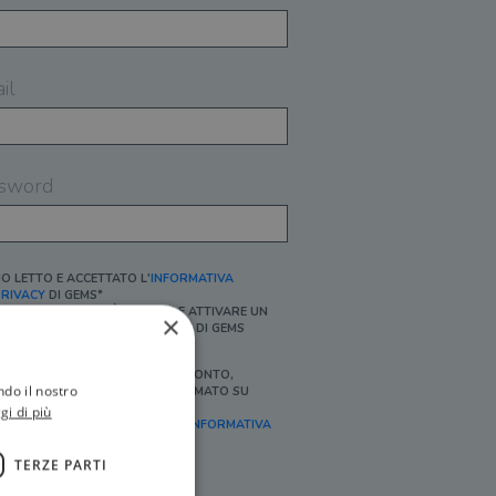
il
sword
O LETTO E ACCETTATO L'
INFORMATIVA
RIVACY
DI GEMS*
N MANCANZA NON È POSSIBILE ATTIVARE UN
×
CCOUNT E/O RICEVERE I SERVIZI DI GEMS
Ì, DESIDERO RICEVERE BUONI SCONTO,
ndo il nostro
FFERTE SPECIALI, ESSERE INFORMATO SU
ROMOZIONI E NOVITÀ.
gi di più
FINALITÀ MARKETING, ART.2 (E),
INFORMATIVA
RIVACY
]
TERZE PARTI
Ì, DESIDERO RICEVERE OFFERTE