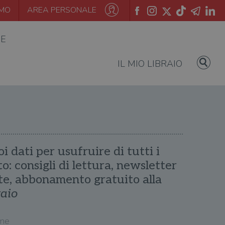
AMO
AREA PERSONALE
IE
IL MIO LIBRAIO
oi dati per usufruire di tutti i
ito: consigli di lettura, newsletter
te, abbonamento gratuito alla
raio
me