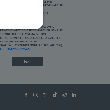
ERSONALIZZATE E IN LINEA CON LE MIE
BITUDINI DI ACQUISTO, ESSERE INFORMATO SU
ROMOZIONI E NOVITÀ.
FINALITÀ DI PROFILAZIONE, ART.2 (F),
NFORMATIVA PRIVACY]
Ì, DESIDERO ACCEDERE A PROMOZIONI E
NIZIATIVE VANTAGGIOSE DEI PARTNER GEMS NEI
ETTORI EDITORIA, CINEMA, MUSICA,
NTRATTENIMENTO, CASA E ARREDO, SALUTE E
ENESSERE, PRIMA INFANZIA.
FINALITÀ DI COMUNICAZIONE A TERZI, ART.2 (G),
ione dell'account. Il sito
NFORMATIVA PRIVACY
]
Invia
 pagina di login. Il
 Web è impostato per
sito
sito
te per il dominio corrente.