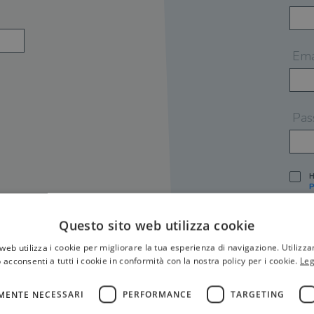
Ema
Pas
H
P
I
A
Questo sito web utilizza cookie
S
web utilizza i cookie per migliorare la tua esperienza di navigazione. Utilizza
O
P
 acconsenti a tutti i cookie in conformità con la nostra policy per i cookie.
Leg
[
P
MENTE NECESSARI
PERFORMANCE
TARGETING
S