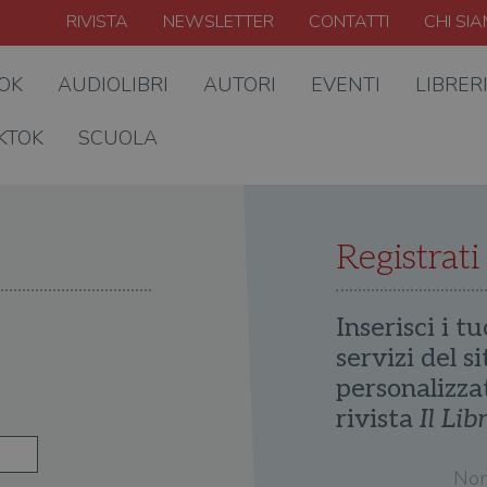
RIVISTA
NEWSLETTER
CONTATTI
CHI SI
OOK
AUDIOLIBRI
AUTORI
EVENTI
LIBRER
KTOK
SCUOLA
Registrati
Inserisci i tu
servizi del s
personalizza
rivista
Il Lib
No