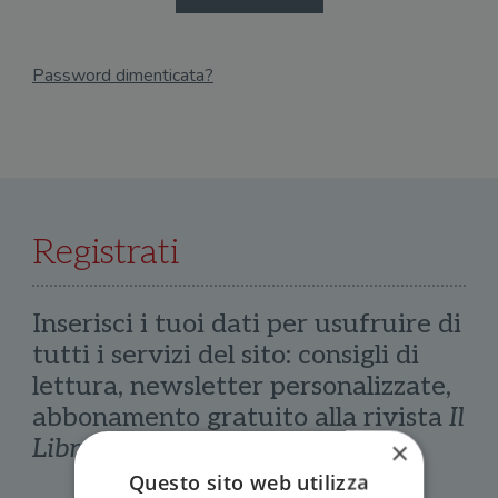
Password dimenticata?
Email
Recupera Password
Registrati
Inserisci i tuoi dati per usufruire di
tutti i servizi del sito: consigli di
lettura, newsletter personalizzate,
abbonamento gratuito alla rivista
Il
Libraio
×
Questo sito web utilizza