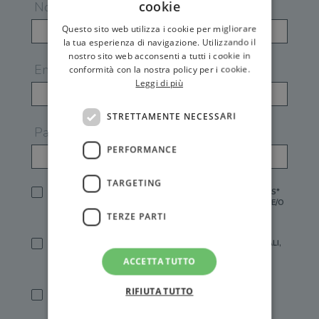
cookie
Nome
Questo sito web utilizza i cookie per migliorare
la tua esperienza di navigazione. Utilizzando il
nostro sito web acconsenti a tutti i cookie in
Email
conformità con la nostra policy per i cookie.
Leggi di più
STRETTAMENTE NECESSARI
Password
PERFORMANCE
TARGETING
HO LETTO E ACCETTATO L'
INFORMATIVA PRIVACY
DI GEMS*
IN MANCANZA NON È POSSIBILE ATTIVARE UN ACCOUNT E/O
RICEVERE I SERVIZI DI GEMS
TERZE PARTI
SÌ, DESIDERO RICEVERE BUONI SCONTO, OFFERTE SPECIALI,
ESSERE INFORMATO SU PROMOZIONI E NOVITÀ.
ACCETTA TUTTO
[FINALITÀ MARKETING, ART.2 (E),
INFORMATIVA PRIVACY
]
RIFIUTA TUTTO
SÌ, DESIDERO RICEVERE OFFERTE PERSONALIZZATE E IN
LINEA CON LE MIE ABITUDINI DI ACQUISTO, ESSERE
INFORMATO SU PROMOZIONI E NOVITÀ.