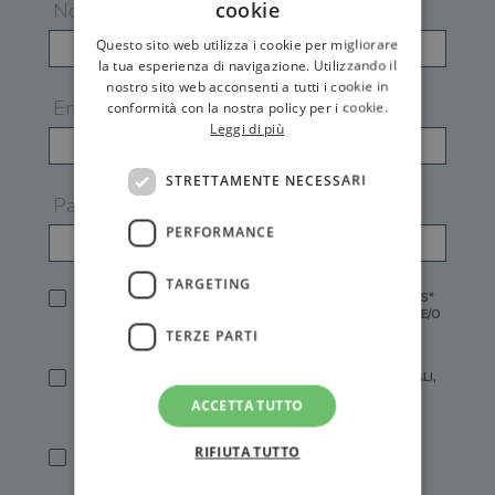
cookie
Nome
Questo sito web utilizza i cookie per migliorare
la tua esperienza di navigazione. Utilizzando il
nostro sito web acconsenti a tutti i cookie in
Email
conformità con la nostra policy per i cookie.
Leggi di più
STRETTAMENTE NECESSARI
Password
PERFORMANCE
TARGETING
HO LETTO E ACCETTATO L'
INFORMATIVA PRIVACY
DI GEMS*
IN MANCANZA NON È POSSIBILE ATTIVARE UN ACCOUNT E/O
RICEVERE I SERVIZI DI GEMS
TERZE PARTI
SÌ, DESIDERO RICEVERE BUONI SCONTO, OFFERTE SPECIALI,
ESSERE INFORMATO SU PROMOZIONI E NOVITÀ.
ACCETTA TUTTO
[FINALITÀ MARKETING, ART.2 (E),
INFORMATIVA PRIVACY
]
RIFIUTA TUTTO
SÌ, DESIDERO RICEVERE OFFERTE PERSONALIZZATE E IN
LINEA CON LE MIE ABITUDINI DI ACQUISTO, ESSERE
INFORMATO SU PROMOZIONI E NOVITÀ.