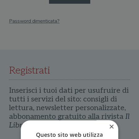
Password dimenticata?
Email
Recupera Password
Registrati
Inserisci i tuoi dati per usufruire di
tutti i servizi del sito: consigli di
lettura, newsletter personalizzate,
abbonamento gratuito alla rivista
Il
Libraio
×
Questo sito web utilizza