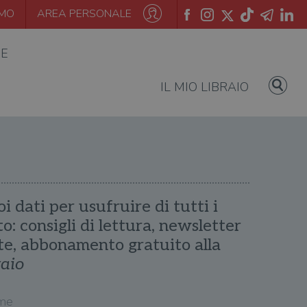
AMO
AREA PERSONALE
IE
IL MIO LIBRAIO
oi dati per usufruire di tutti i
ito: consigli di lettura, newsletter
te, abbonamento gratuito alla
raio
me