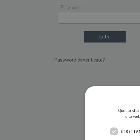
Password
Entra
Password dimenticata?
Email
Recupera Password
Questo sito 
sito web
STRETTA