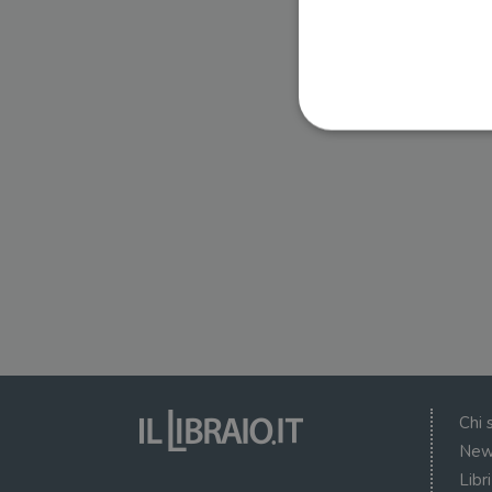
I cookie strettamente necessa
web non può essere utilizza
Nome
wordpress_test_cookie
wordpress_sec_[hash]
wordpress_logged_in_[ha
Chi 
CookieScriptConsent
New
Libr