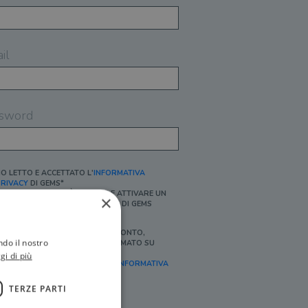
il
sword
O LETTO E ACCETTATO L'
INFORMATIVA
RIVACY
DI GEMS*
N MANCANZA NON È POSSIBILE ATTIVARE UN
×
CCOUNT E/O RICEVERE I SERVIZI DI GEMS
Ì, DESIDERO RICEVERE BUONI SCONTO,
ndo il nostro
FFERTE SPECIALI, ESSERE INFORMATO SU
ROMOZIONI E NOVITÀ.
gi di più
FINALITÀ MARKETING, ART.2 (E),
INFORMATIVA
RIVACY
]
TERZE PARTI
Ì, DESIDERO RICEVERE OFFERTE