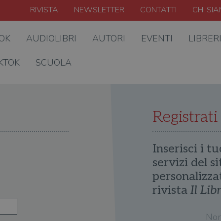
RIVISTA
NEWSLETTER
CONTATTI
CHI SI
OOK
AUDIOLIBRI
AUTORI
EVENTI
LIBRER
KTOK
SCUOLA
Registrati
Inserisci i tu
servizi del s
personalizza
rivista
Il Lib
No