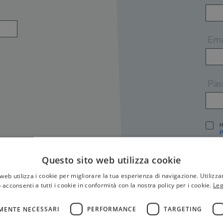
Ema
Pas
H
P
I
A
Questo sito web utilizza cookie
S
web utilizza i cookie per migliorare la tua esperienza di navigazione. Utilizza
O
P
 acconsenti a tutti i cookie in conformità con la nostra policy per i cookie.
Leg
[
P
MENTE NECESSARI
PERFORMANCE
TARGETING
S