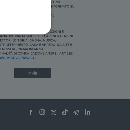
ERSONALIZZATE E IN LINEA CON LE MIE
BITUDINI DI ACQUISTO, ESSERE INFORMATO SU
ROMOZIONI E NOVITÀ.
FINALITÀ DI PROFILAZIONE, ART.2 (F),
NFORMATIVA PRIVACY]
Ì, DESIDERO ACCEDERE A PROMOZIONI E
NIZIATIVE VANTAGGIOSE DEI PARTNER GEMS NEI
ETTORI EDITORIA, CINEMA, MUSICA,
NTRATTENIMENTO, CASA E ARREDO, SALUTE E
ENESSERE, PRIMA INFANZIA.
FINALITÀ DI COMUNICAZIONE A TERZI, ART.2 (G),
ione dell'account. Il sito
NFORMATIVA PRIVACY
]
Invia
 pagina di login. Il
 Web è impostato per
sito
sito
te per il dominio corrente.