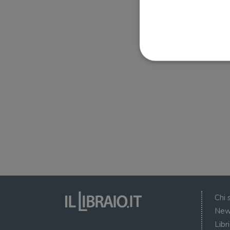
I cookie strettamente necessa
web non può essere utilizza
Nome
wordpress_test_cookie
wordpress_sec_[hash]
wordpress_logged_in_[ha
Chi 
CookieScriptConsent
New
Libr