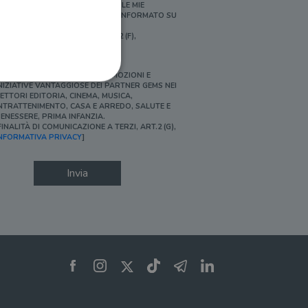
ERSONALIZZATE E IN LINEA CON LE MIE
BITUDINI DI ACQUISTO, ESSERE INFORMATO SU
ROMOZIONI E NOVITÀ.
FINALITÀ DI PROFILAZIONE, ART.2 (F),
NFORMATIVA PRIVACY]
Ì, DESIDERO ACCEDERE A PROMOZIONI E
NIZIATIVE VANTAGGIOSE DEI PARTNER GEMS NEI
ETTORI EDITORIA, CINEMA, MUSICA,
NTRATTENIMENTO, CASA E ARREDO, SALUTE E
ENESSERE, PRIMA INFANZIA.
FINALITÀ DI COMUNICAZIONE A TERZI, ART.2 (G),
ione dell'account. Il sito
NFORMATIVA PRIVACY
]
Invia
 pagina di login. Il
 Web è impostato per
sito
sito
te per il dominio corrente.