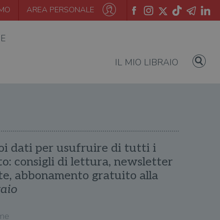
AMO
AREA PERSONALE
IE
IL MIO LIBRAIO
oi dati per usufruire di tutti i
ito: consigli di lettura, newsletter
te, abbonamento gratuito alla
raio
me