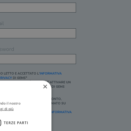
il
sword
O LETTO E ACCETTATO L'
INFORMATIVA
RIVACY
DI GEMS*
N MANCANZA NON È POSSIBILE ATTIVARE UN
×
CCOUNT E/O RICEVERE I SERVIZI DI GEMS
Ì, DESIDERO RICEVERE BUONI SCONTO,
ndo il nostro
FFERTE SPECIALI, ESSERE INFORMATO SU
ROMOZIONI E NOVITÀ.
gi di più
FINALITÀ MARKETING, ART.2 (E),
INFORMATIVA
RIVACY
]
TERZE PARTI
Ì, DESIDERO RICEVERE OFFERTE