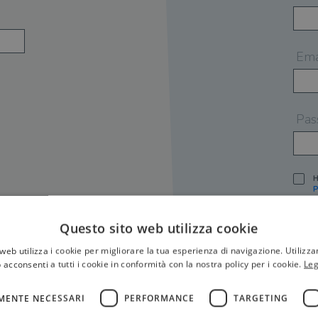
Ema
Pas
H
P
I
A
Questo sito web utilizza cookie
S
web utilizza i cookie per migliorare la tua esperienza di navigazione. Utilizza
O
P
 acconsenti a tutti i cookie in conformità con la nostra policy per i cookie.
Leg
[
P
MENTE NECESSARI
PERFORMANCE
TARGETING
S