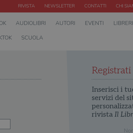
RIVISTA
NEWSLETTER
CONTATTI
CHI SI
OOK
AUDIOLIBRI
AUTORI
EVENTI
LIBRER
KTOK
SCUOLA
Registrati
Inserisci i tu
servizi del s
personalizza
rivista
Il Lib
No