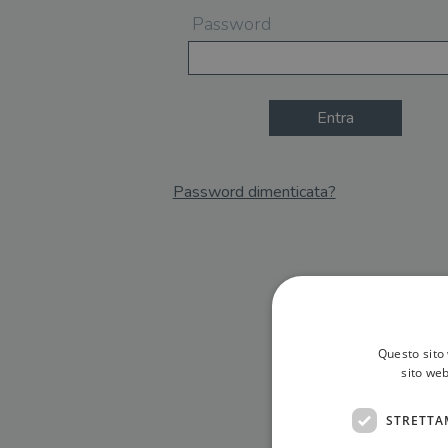
Password
Entra
Password dimenticata?
Email
Recupera Password
Questo sito 
sito web
STRETTA