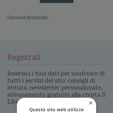
Password dimenticata?
Email
Recupera Password
Registrati
Inserisci i tuoi dati per usufruire di
tutti i servizi del sito: consigli di
lettura, newsletter personalizzate,
abbonamento gratuito alla rivista
Il
Libraio
×
Questo sito web utilizza