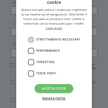
cookie
Nome
Questo sito web utilizza i cookie per migliorare
la tua esperienza di navigazione. Utilizzando il
nostro sito web acconsenti a tutti i cookie in
Email
conformità con la nostra policy per i cookie.
Leggi di più
STRETTAMENTE NECESSARI
Password
PERFORMANCE
TARGETING
HO LETTO E ACCETTATO L'
INFORMATIVA PRIVACY
DI GEMS*
IN MANCANZA NON È POSSIBILE ATTIVARE UN ACCOUNT E/O
RICEVERE I SERVIZI DI GEMS
TERZE PARTI
SÌ, DESIDERO RICEVERE BUONI SCONTO, OFFERTE SPECIALI,
ESSERE INFORMATO SU PROMOZIONI E NOVITÀ.
ACCETTA TUTTO
[FINALITÀ MARKETING, ART.2 (E),
INFORMATIVA PRIVACY
]
RIFIUTA TUTTO
SÌ, DESIDERO RICEVERE OFFERTE PERSONALIZZATE E IN
LINEA CON LE MIE ABITUDINI DI ACQUISTO, ESSERE
INFORMATO SU PROMOZIONI E NOVITÀ.