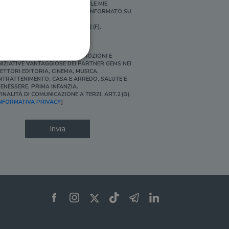
ERSONALIZZATE E IN LINEA CON LE MIE
BITUDINI DI ACQUISTO, ESSERE INFORMATO SU
ROMOZIONI E NOVITÀ.
FINALITÀ DI PROFILAZIONE, ART.2 (F),
NFORMATIVA PRIVACY]
Ì, DESIDERO ACCEDERE A PROMOZIONI E
NIZIATIVE VANTAGGIOSE DEI PARTNER GEMS NEI
ETTORI EDITORIA, CINEMA, MUSICA,
NTRATTENIMENTO, CASA E ARREDO, SALUTE E
ENESSERE, PRIMA INFANZIA.
FINALITÀ DI COMUNICAZIONE A TERZI, ART.2 (G),
ione dell'account. Il sito
NFORMATIVA PRIVACY
]
Invia
 pagina di login. Il
 Web è impostato per
sito
sito
te per il dominio corrente.