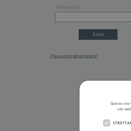
Password
Entra
Password dimenticata?
Email
Recupera Password
Questo sito 
sito web
STRETTA