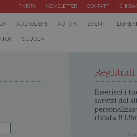
RIVISTA
NEWSLETTER
CONTATTI
CHI SI
OOK
AUDIOLIBRI
AUTORI
EVENTI
LIBRER
KTOK
SCUOLA
Registrati
Inserisci i tu
servizi del s
personalizza
rivista
Il Lib
No