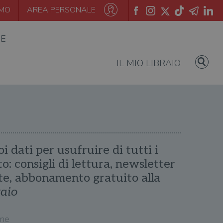
AMO
AREA PERSONALE
IE
IL MIO LIBRAIO
oi dati per usufruire di tutti i
ito: consigli di lettura, newsletter
te, abbonamento gratuito alla
raio
me