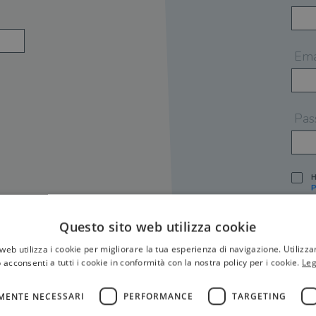
Ema
Pas
H
P
I
A
Questo sito web utilizza cookie
S
web utilizza i cookie per migliorare la tua esperienza di navigazione. Utilizza
O
P
 acconsenti a tutti i cookie in conformità con la nostra policy per i cookie.
Leg
[
P
MENTE NECESSARI
PERFORMANCE
TARGETING
S