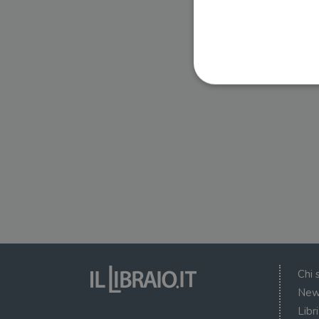
I cookie strettamente necessa
web non può essere utilizza
Nome
wordpress_test_cookie
wordpress_sec_[hash]
wordpress_logged_in_[ha
Chi 
CookieScriptConsent
New
Libr