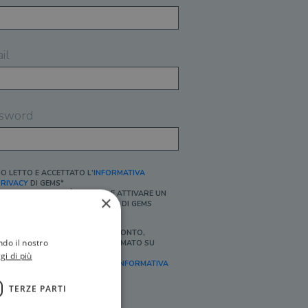
il
sword
O LETTO E ACCETTATO L'
INFORMATIVA
RIVACY
DI GEMS*
N MANCANZA NON È POSSIBILE ATTIVARE UN
×
CCOUNT E/O RICEVERE I SERVIZI DI GEMS
Ì, DESIDERO RICEVERE BUONI SCONTO,
ndo il nostro
FFERTE SPECIALI, ESSERE INFORMATO SU
ROMOZIONI E NOVITÀ.
gi di più
FINALITÀ MARKETING, ART.2 (E),
INFORMATIVA
RIVACY
]
TERZE PARTI
Ì, DESIDERO RICEVERE OFFERTE