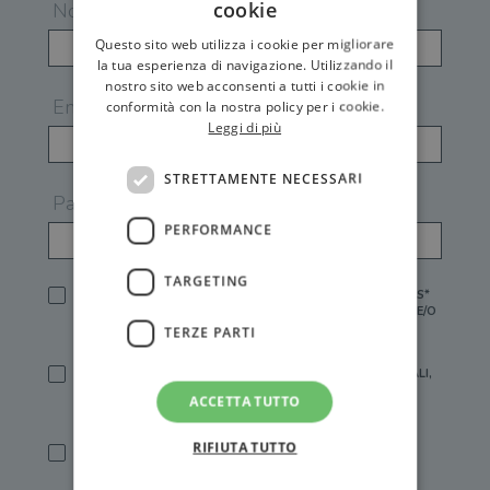
cookie
Nome
Questo sito web utilizza i cookie per migliorare
la tua esperienza di navigazione. Utilizzando il
nostro sito web acconsenti a tutti i cookie in
Email
conformità con la nostra policy per i cookie.
Leggi di più
STRETTAMENTE NECESSARI
Password
PERFORMANCE
TARGETING
HO LETTO E ACCETTATO L'
INFORMATIVA PRIVACY
DI GEMS*
IN MANCANZA NON È POSSIBILE ATTIVARE UN ACCOUNT E/O
RICEVERE I SERVIZI DI GEMS
TERZE PARTI
SÌ, DESIDERO RICEVERE BUONI SCONTO, OFFERTE SPECIALI,
ESSERE INFORMATO SU PROMOZIONI E NOVITÀ.
ACCETTA TUTTO
[FINALITÀ MARKETING, ART.2 (E),
INFORMATIVA PRIVACY
]
RIFIUTA TUTTO
SÌ, DESIDERO RICEVERE OFFERTE PERSONALIZZATE E IN
LINEA CON LE MIE ABITUDINI DI ACQUISTO, ESSERE
INFORMATO SU PROMOZIONI E NOVITÀ.