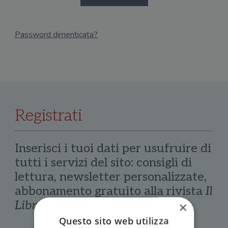
Password dimenticata?
Email
Recupera Password
Registrati
Inserisci i tuoi dati per usufruire di
tutti i servizi del sito: consigli di
lettura, newsletter personalizzate,
abbonamento gratuito alla rivista
Il
Libraio
×
Questo sito web utilizza