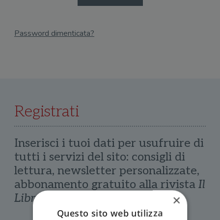
Password dimenticata?
Email
Recupera Password
Registrati
Inserisci i tuoi dati per usufruire di
tutti i servizi del sito: consigli di
lettura, newsletter personalizzate,
abbonamento gratuito alla rivista
Il
Libraio
×
Questo sito web utilizza