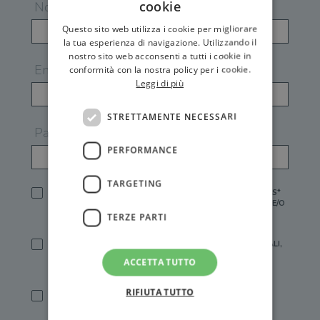
cookie
Nome
Questo sito web utilizza i cookie per migliorare
la tua esperienza di navigazione. Utilizzando il
nostro sito web acconsenti a tutti i cookie in
Email
conformità con la nostra policy per i cookie.
Leggi di più
STRETTAMENTE NECESSARI
Password
PERFORMANCE
TARGETING
HO LETTO E ACCETTATO L'
INFORMATIVA PRIVACY
DI GEMS*
IN MANCANZA NON È POSSIBILE ATTIVARE UN ACCOUNT E/O
RICEVERE I SERVIZI DI GEMS
TERZE PARTI
SÌ, DESIDERO RICEVERE BUONI SCONTO, OFFERTE SPECIALI,
ESSERE INFORMATO SU PROMOZIONI E NOVITÀ.
ACCETTA TUTTO
[FINALITÀ MARKETING, ART.2 (E),
INFORMATIVA PRIVACY
]
RIFIUTA TUTTO
SÌ, DESIDERO RICEVERE OFFERTE PERSONALIZZATE E IN
LINEA CON LE MIE ABITUDINI DI ACQUISTO, ESSERE
INFORMATO SU PROMOZIONI E NOVITÀ.