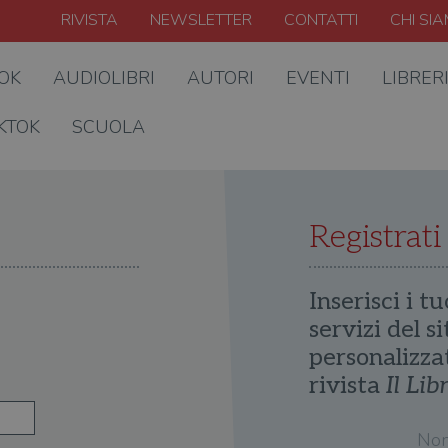
RIVISTA
NEWSLETTER
CONTATTI
CHI SI
OOK
AUDIOLIBRI
AUTORI
EVENTI
LIBRER
KTOK
SCUOLA
Registrati
Inserisci i tu
servizi del s
personalizza
rivista
Il Lib
No