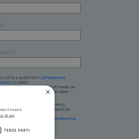
il
sword
O LETTO E ACCETTATO L'
INFORMATIVA
RIVACY
DI GEMS*
N MANCANZA NON È POSSIBILE ATTIVARE UN
×
CCOUNT E/O RICEVERE I SERVIZI DI GEMS
Ì, DESIDERO RICEVERE BUONI SCONTO,
ndo il nostro
FFERTE SPECIALI, ESSERE INFORMATO SU
ROMOZIONI E NOVITÀ.
gi di più
FINALITÀ MARKETING, ART.2 (E),
INFORMATIVA
RIVACY
]
TERZE PARTI
Ì, DESIDERO RICEVERE OFFERTE