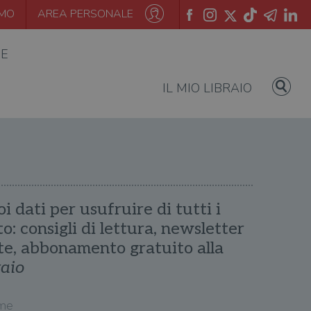
AMO
AREA PERSONALE
IE
IL MIO LIBRAIO
oi dati per usufruire di tutti i
ito: consigli di lettura, newsletter
te, abbonamento gratuito alla
raio
me