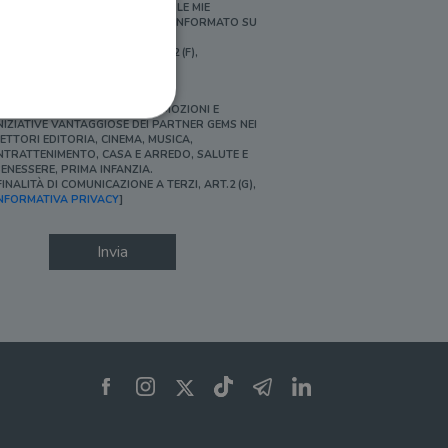
ERSONALIZZATE E IN LINEA CON LE MIE
BITUDINI DI ACQUISTO, ESSERE INFORMATO SU
ROMOZIONI E NOVITÀ.
FINALITÀ DI PROFILAZIONE, ART.2 (F),
NFORMATIVA PRIVACY]
Ì, DESIDERO ACCEDERE A PROMOZIONI E
NIZIATIVE VANTAGGIOSE DEI PARTNER GEMS NEI
ETTORI EDITORIA, CINEMA, MUSICA,
NTRATTENIMENTO, CASA E ARREDO, SALUTE E
ENESSERE, PRIMA INFANZIA.
FINALITÀ DI COMUNICAZIONE A TERZI, ART.2 (G),
ione dell'account. Il sito
NFORMATIVA PRIVACY
]
Invia
 pagina di login. Il
 Web è impostato per
sito
sito
te per il dominio corrente.