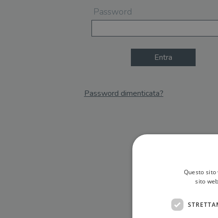
Password
Entra
Password dimenticata?
Email
Recupera Password
Questo sito 
sito web
STRETTA