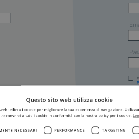
Ema
Pas
H
P
I
A
Questo sito web utilizza cookie
S
web utilizza i cookie per migliorare la tua esperienza di navigazione. Utilizza
O
P
 acconsenti a tutti i cookie in conformità con la nostra policy per i cookie.
Leg
[
P
MENTE NECESSARI
PERFORMANCE
TARGETING
S