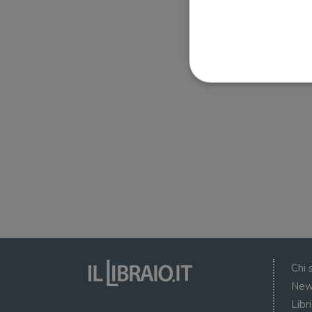
I cookie strettamente necessa
web non può essere utilizza
Nome
wordpress_test_cookie
wordpress_sec_[hash]
wordpress_logged_in_[ha
Chi 
CookieScriptConsent
New
Libr