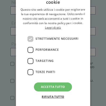
cookie
Nome
Questo sito web utilizza i cookie per migliorare
la tua esperienza di navigazione. Utilizzando il
nostro sito web acconsenti a tutti i cookie in
Email
conformità con la nostra policy per i cookie.
Leggi di più
STRETTAMENTE NECESSARI
Password
PERFORMANCE
TARGETING
HO LETTO E ACCETTATO L'
INFORMATIVA PRIVACY
DI GEMS*
IN MANCANZA NON È POSSIBILE ATTIVARE UN ACCOUNT E/O
RICEVERE I SERVIZI DI GEMS
TERZE PARTI
SÌ, DESIDERO RICEVERE BUONI SCONTO, OFFERTE SPECIALI,
ESSERE INFORMATO SU PROMOZIONI E NOVITÀ.
ACCETTA TUTTO
[FINALITÀ MARKETING, ART.2 (E),
INFORMATIVA PRIVACY
]
RIFIUTA TUTTO
SÌ, DESIDERO RICEVERE OFFERTE PERSONALIZZATE E IN
LINEA CON LE MIE ABITUDINI DI ACQUISTO, ESSERE
INFORMATO SU PROMOZIONI E NOVITÀ.