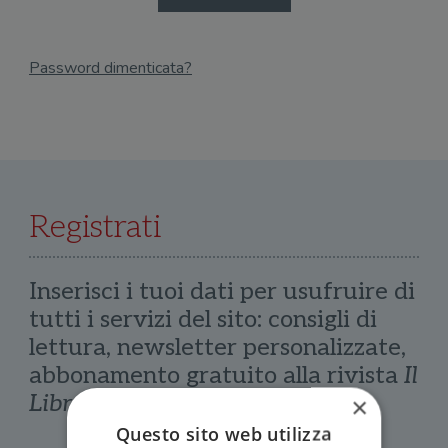
Password dimenticata?
Email
Recupera Password
Registrati
Inserisci i tuoi dati per usufruire di
tutti i servizi del sito: consigli di
lettura, newsletter personalizzate,
abbonamento gratuito alla rivista
Il
Libraio
×
Questo sito web utilizza