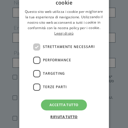
cookie
Nome
Questo sito web utilizza i cookie per migliorare
la tua esperienza di navigazione. Utilizzando il
nostro sito web acconsenti a tutti i cookie in
Email
conformità con la nostra policy per i cookie.
Leggi di più
STRETTAMENTE NECESSARI
Password
PERFORMANCE
TARGETING
HO LETTO E ACCETTATO L'
INFORMATIVA PRIVACY
DI GEMS*
IN MANCANZA NON È POSSIBILE ATTIVARE UN ACCOUNT E/O
RICEVERE I SERVIZI DI GEMS
TERZE PARTI
SÌ, DESIDERO RICEVERE BUONI SCONTO, OFFERTE SPECIALI,
ESSERE INFORMATO SU PROMOZIONI E NOVITÀ.
ACCETTA TUTTO
[FINALITÀ MARKETING, ART.2 (E),
INFORMATIVA PRIVACY
]
RIFIUTA TUTTO
SÌ, DESIDERO RICEVERE OFFERTE PERSONALIZZATE E IN
LINEA CON LE MIE ABITUDINI DI ACQUISTO, ESSERE
INFORMATO SU PROMOZIONI E NOVITÀ.