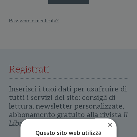
Password dimenticata?
Email
Recupera Password
Registrati
Inserisci i tuoi dati per usufruire di
tutti i servizi del sito: consigli di
lettura, newsletter personalizzate,
abbonamento gratuito alla rivista
Il
Libraio
×
Questo sito web utilizza