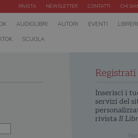
RIVISTA
NEWSLETTER
CONTATTI
CHI SI
OOK
AUDIOLIBRI
AUTORI
EVENTI
LIBRER
KTOK
SCUOLA
Registrati
Inserisci i tu
servizi del s
personalizza
rivista
Il Lib
No