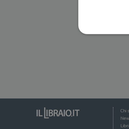
I cookie strettamente necessa
web non può essere utilizza
Nome
wordpress_test_cookie
wordpress_sec_[hash]
wordpress_logged_in_[ha
Chi 
CookieScriptConsent
New
Libr