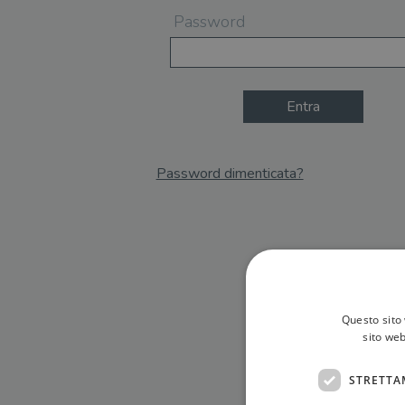
Password
Entra
Password dimenticata?
Email
Recupera Password
Questo sito 
sito web
STRETTA