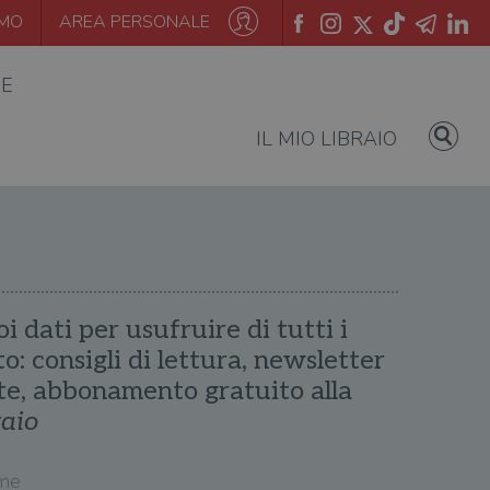
AMO
AREA PERSONALE
IE
IL MIO LIBRAIO
oi dati per usufruire di tutti i
ito: consigli di lettura, newsletter
te, abbonamento gratuito alla
raio
me