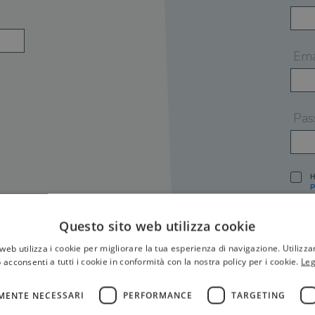
Ema
Pas
H
P
I
A
Questo sito web utilizza cookie
S
web utilizza i cookie per migliorare la tua esperienza di navigazione. Utilizza
O
P
 acconsenti a tutti i cookie in conformità con la nostra policy per i cookie.
Leg
[
P
MENTE NECESSARI
PERFORMANCE
TARGETING
S