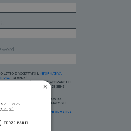
il
sword
O LETTO E ACCETTATO L'
INFORMATIVA
RIVACY
DI GEMS*
N MANCANZA NON È POSSIBILE ATTIVARE UN
×
CCOUNT E/O RICEVERE I SERVIZI DI GEMS
Ì, DESIDERO RICEVERE BUONI SCONTO,
ndo il nostro
FFERTE SPECIALI, ESSERE INFORMATO SU
ROMOZIONI E NOVITÀ.
gi di più
FINALITÀ MARKETING, ART.2 (E),
INFORMATIVA
RIVACY
]
TERZE PARTI
Ì, DESIDERO RICEVERE OFFERTE