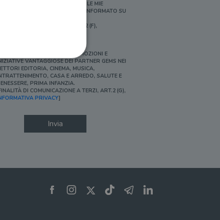
ERSONALIZZATE E IN LINEA CON LE MIE
BITUDINI DI ACQUISTO, ESSERE INFORMATO SU
ROMOZIONI E NOVITÀ.
FINALITÀ DI PROFILAZIONE, ART.2 (F),
NFORMATIVA PRIVACY]
Ì, DESIDERO ACCEDERE A PROMOZIONI E
NIZIATIVE VANTAGGIOSE DEI PARTNER GEMS NEI
ETTORI EDITORIA, CINEMA, MUSICA,
NTRATTENIMENTO, CASA E ARREDO, SALUTE E
ENESSERE, PRIMA INFANZIA.
FINALITÀ DI COMUNICAZIONE A TERZI, ART.2 (G),
ione dell'account. Il sito
NFORMATIVA PRIVACY
]
Invia
 pagina di login. Il
 Web è impostato per
sito
sito
te per il dominio corrente.