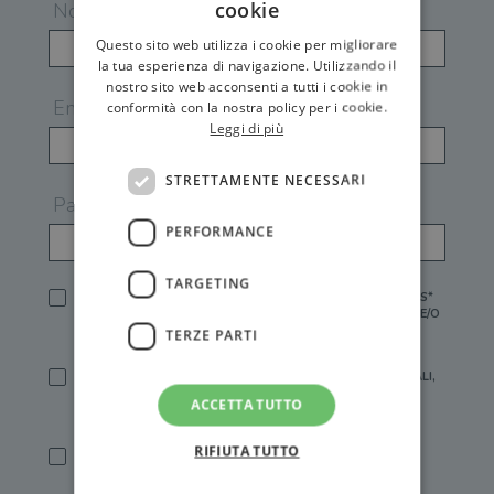
cookie
Nome
Questo sito web utilizza i cookie per migliorare
la tua esperienza di navigazione. Utilizzando il
nostro sito web acconsenti a tutti i cookie in
Email
conformità con la nostra policy per i cookie.
Leggi di più
STRETTAMENTE NECESSARI
Password
PERFORMANCE
TARGETING
HO LETTO E ACCETTATO L'
INFORMATIVA PRIVACY
DI GEMS*
IN MANCANZA NON È POSSIBILE ATTIVARE UN ACCOUNT E/O
RICEVERE I SERVIZI DI GEMS
TERZE PARTI
SÌ, DESIDERO RICEVERE BUONI SCONTO, OFFERTE SPECIALI,
ESSERE INFORMATO SU PROMOZIONI E NOVITÀ.
ACCETTA TUTTO
[FINALITÀ MARKETING, ART.2 (E),
INFORMATIVA PRIVACY
]
RIFIUTA TUTTO
SÌ, DESIDERO RICEVERE OFFERTE PERSONALIZZATE E IN
LINEA CON LE MIE ABITUDINI DI ACQUISTO, ESSERE
INFORMATO SU PROMOZIONI E NOVITÀ.