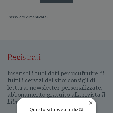
Password dimenticata?
Email
Recupera Password
Registrati
Inserisci i tuoi dati per usufruire di
tutti i servizi del sito: consigli di
lettura, newsletter personalizzate,
abbonamento gratuito alla rivista
Il
Libraio
×
Questo sito web utilizza