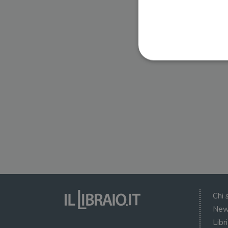
I cookie strettamente necessa
web non può essere utilizza
Nome
wordpress_test_cookie
wordpress_sec_[hash]
wordpress_logged_in_[ha
Chi 
CookieScriptConsent
New
Libr