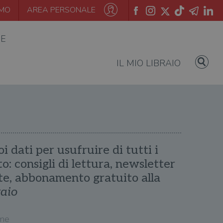
AMO
AREA PERSONALE
IE
IL MIO LIBRAIO
oi dati per usufruire di tutti i
ito: consigli di lettura, newsletter
te, abbonamento gratuito alla
raio
me