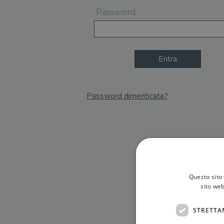
Password
Entra
Password dimenticata?
Email
Recupera Password
Questo sito 
sito web
STRETTA