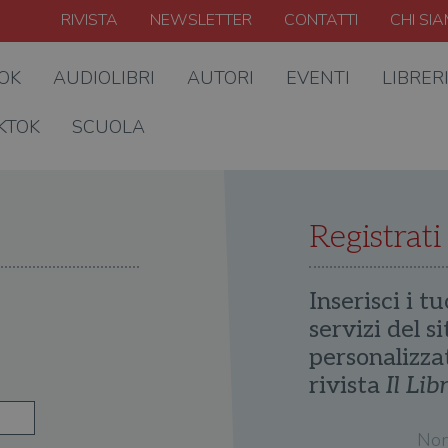
RIVISTA
NEWSLETTER
CONTATTI
CHI SI
OOK
AUDIOLIBRI
AUTORI
EVENTI
LIBRER
KTOK
SCUOLA
Registrati
Inserisci i tu
servizi del s
personalizza
rivista
Il Lib
No