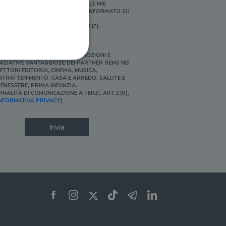
ERSONALIZZATE E IN LINEA CON LE MIE
BITUDINI DI ACQUISTO, ESSERE INFORMATO SU
ROMOZIONI E NOVITÀ.
FINALITÀ DI PROFILAZIONE, ART.2 (F),
NFORMATIVA PRIVACY]
Ì, DESIDERO ACCEDERE A PROMOZIONI E
NIZIATIVE VANTAGGIOSE DEI PARTNER GEMS NEI
ETTORI EDITORIA, CINEMA, MUSICA,
NTRATTENIMENTO, CASA E ARREDO, SALUTE E
ENESSERE, PRIMA INFANZIA.
FINALITÀ DI COMUNICAZIONE A TERZI, ART.2 (G),
ione dell'account. Il sito
NFORMATIVA PRIVACY
]
Invia
 pagina di login. Il
 Web è impostato per
sito
sito
te per il dominio corrente.