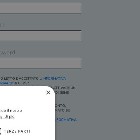
il
sword
O LETTO E ACCETTATO L'
INFORMATIVA
RIVACY
DI GEMS*
N MANCANZA NON È POSSIBILE ATTIVARE UN
×
CCOUNT E/O RICEVERE I SERVIZI DI GEMS
Ì, DESIDERO RICEVERE BUONI SCONTO,
ndo il nostro
FFERTE SPECIALI, ESSERE INFORMATO SU
ROMOZIONI E NOVITÀ.
gi di più
FINALITÀ MARKETING, ART.2 (E),
INFORMATIVA
RIVACY
]
TERZE PARTI
Ì, DESIDERO RICEVERE OFFERTE