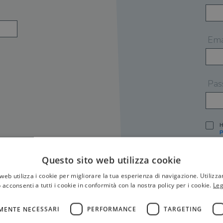
Ema
Pas
H
P
I
A
Questo sito web utilizza cookie
S
web utilizza i cookie per migliorare la tua esperienza di navigazione. Utilizza
O
P
 acconsenti a tutti i cookie in conformità con la nostra policy per i cookie.
Leg
[
P
MENTE NECESSARI
PERFORMANCE
TARGETING
S