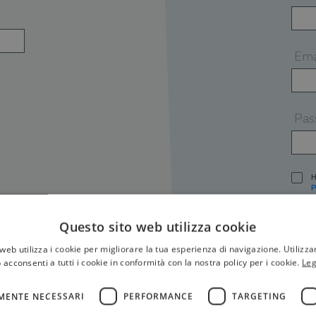
Ema
Pas
H
P
I
A
Questo sito web utilizza cookie
S
web utilizza i cookie per migliorare la tua esperienza di navigazione. Utilizza
O
P
 acconsenti a tutti i cookie in conformità con la nostra policy per i cookie.
Leg
[
P
MENTE NECESSARI
PERFORMANCE
TARGETING
S