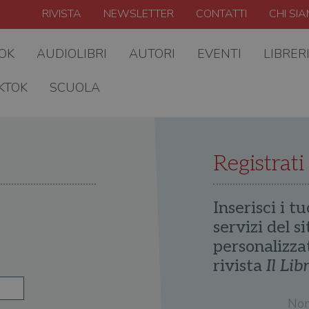
RIVISTA
NEWSLETTER
CONTATTI
CHI SI
OOK
AUDIOLIBRI
AUTORI
EVENTI
LIBRER
KTOK
SCUOLA
Registrati
Inserisci i tu
servizi del s
personalizza
rivista
Il Lib
No