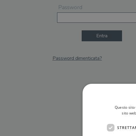
Password
Entra
Password dimenticata?
Email
Recupera Password
Questo sito 
sito web
STRETTA