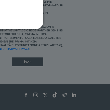
ERSONALIZZATE E IN LINEA CON LE MIE
BITUDINI DI ACQUISTO, ESSERE INFORMATO SU
ROMOZIONI E NOVITÀ.
FINALITÀ DI PROFILAZIONE, ART.2 (F),
NFORMATIVA PRIVACY]
Ì, DESIDERO ACCEDERE A PROMOZIONI E
NIZIATIVE VANTAGGIOSE DEI PARTNER GEMS NEI
ETTORI EDITORIA, CINEMA, MUSICA,
NTRATTENIMENTO, CASA E ARREDO, SALUTE E
ENESSERE, PRIMA INFANZIA.
FINALITÀ DI COMUNICAZIONE A TERZI, ART.2 (G),
ione dell'account. Il sito
NFORMATIVA PRIVACY
]
Invia
 pagina di login. Il
 Web è impostato per
sito
sito
te per il dominio corrente.