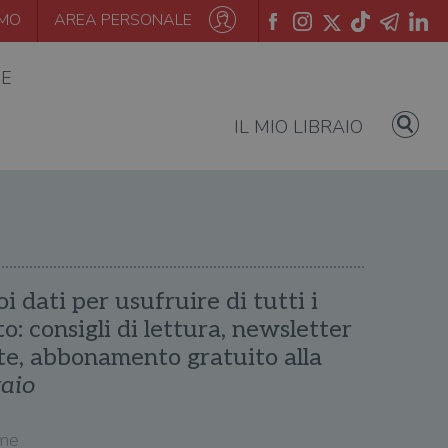
AMO
AREA PERSONALE
IE
IL MIO LIBRAIO
oi dati per usufruire di tutti i
ito: consigli di lettura, newsletter
te, abbonamento gratuito alla
raio
me