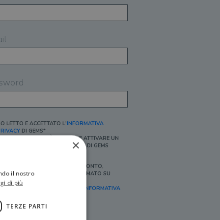
il
sword
O LETTO E ACCETTATO L'
INFORMATIVA
RIVACY
DI GEMS*
N MANCANZA NON È POSSIBILE ATTIVARE UN
×
CCOUNT E/O RICEVERE I SERVIZI DI GEMS
Ì, DESIDERO RICEVERE BUONI SCONTO,
ndo il nostro
FFERTE SPECIALI, ESSERE INFORMATO SU
ROMOZIONI E NOVITÀ.
gi di più
FINALITÀ MARKETING, ART.2 (E),
INFORMATIVA
RIVACY
]
TERZE PARTI
Ì, DESIDERO RICEVERE OFFERTE