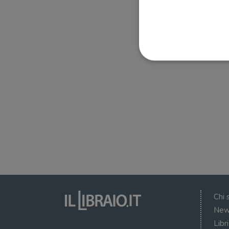
I cookie strettamente necessa
web non può essere utilizza
Nome
wordpress_test_cookie
wordpress_sec_[hash]
wordpress_logged_in_[ha
Chi 
CookieScriptConsent
New
Libr