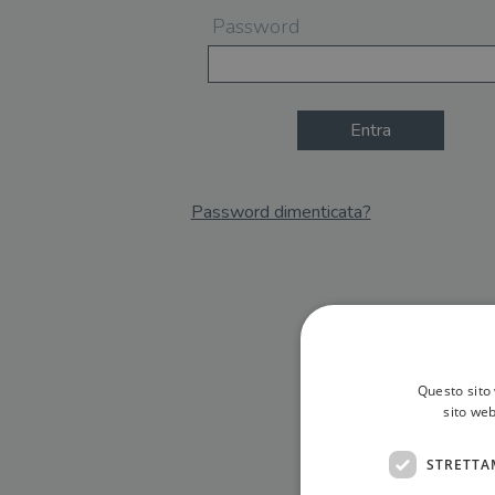
Password
Entra
Password dimenticata?
Email
Recupera Password
Questo sito 
sito web
STRETTA