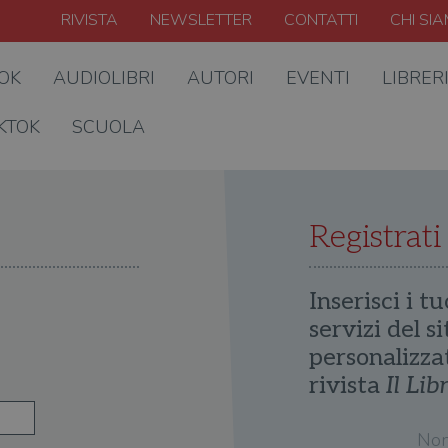
RIVISTA
NEWSLETTER
CONTATTI
CHI SI
OOK
AUDIOLIBRI
AUTORI
EVENTI
LIBRER
KTOK
SCUOLA
Registrati
Inserisci i tu
servizi del s
personalizza
rivista
Il Lib
No