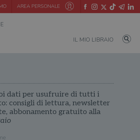
AMO
AREA PERSONALE
IE
IL MIO LIBRAIO
oi dati per usufruire di tutti i
ito: consigli di lettura, newsletter
te, abbonamento gratuito alla
raio
me