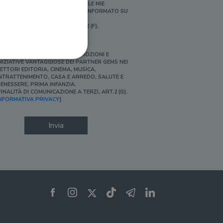
ERSONALIZZATE E IN LINEA CON LE MIE
BITUDINI DI ACQUISTO, ESSERE INFORMATO SU
ROMOZIONI E NOVITÀ.
FINALITÀ DI PROFILAZIONE, ART.2 (F),
NFORMATIVA PRIVACY]
Ì, DESIDERO ACCEDERE A PROMOZIONI E
NIZIATIVE VANTAGGIOSE DEI PARTNER GEMS NEI
ETTORI EDITORIA, CINEMA, MUSICA,
NTRATTENIMENTO, CASA E ARREDO, SALUTE E
ENESSERE, PRIMA INFANZIA.
FINALITÀ DI COMUNICAZIONE A TERZI, ART.2 (G),
ione dell'account. Il sito
NFORMATIVA PRIVACY
]
Invia
 pagina di login. Il
 Web è impostato per
sito
sito
te per il dominio corrente.