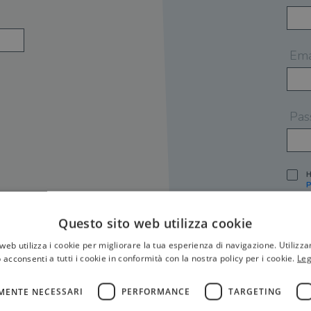
Ema
Pas
H
P
I
A
Questo sito web utilizza cookie
S
web utilizza i cookie per migliorare la tua esperienza di navigazione. Utilizza
O
P
 acconsenti a tutti i cookie in conformità con la nostra policy per i cookie.
Leg
[
P
MENTE NECESSARI
PERFORMANCE
TARGETING
S