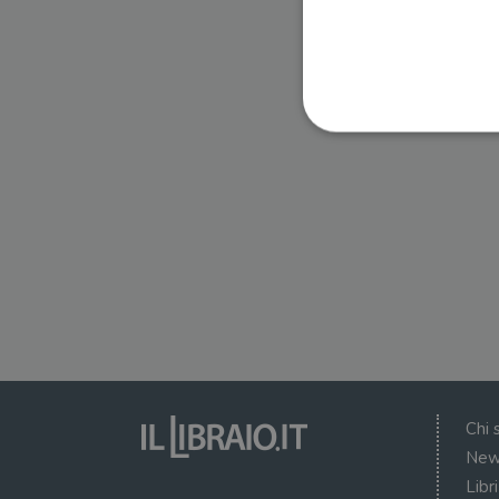
I cookie strettamente necessa
web non può essere utilizza
Nome
wordpress_test_cookie
wordpress_sec_[hash]
wordpress_logged_in_[ha
Chi 
CookieScriptConsent
New
Libr