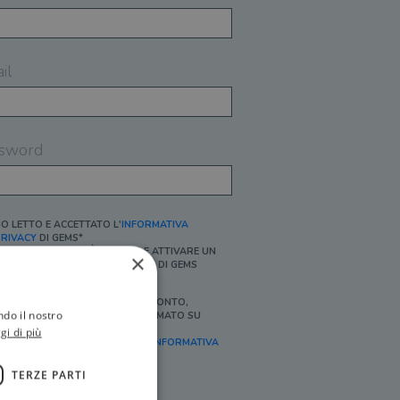
il
sword
O LETTO E ACCETTATO L'
INFORMATIVA
RIVACY
DI GEMS*
N MANCANZA NON È POSSIBILE ATTIVARE UN
×
CCOUNT E/O RICEVERE I SERVIZI DI GEMS
Ì, DESIDERO RICEVERE BUONI SCONTO,
ndo il nostro
FFERTE SPECIALI, ESSERE INFORMATO SU
ROMOZIONI E NOVITÀ.
gi di più
FINALITÀ MARKETING, ART.2 (E),
INFORMATIVA
RIVACY
]
TERZE PARTI
Ì, DESIDERO RICEVERE OFFERTE