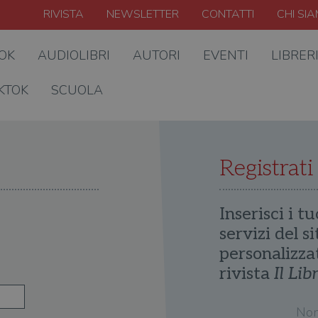
RIVISTA
NEWSLETTER
CONTATTI
CHI SI
OOK
AUDIOLIBRI
AUTORI
EVENTI
LIBRER
KTOK
SCUOLA
Registrati
Inserisci i tu
servizi del s
personalizza
rivista
Il Lib
No