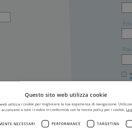
Ema
Pas
H
P
I
A
Questo sito web utilizza cookie
S
web utilizza i cookie per migliorare la tua esperienza di navigazione. Utilizza
O
P
 acconsenti a tutti i cookie in conformità con la nostra policy per i cookie.
Leg
[
P
MENTE NECESSARI
PERFORMANCE
TARGETING
S