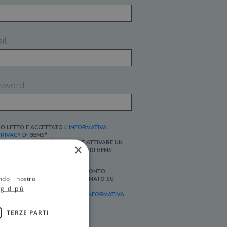
il
sword
O LETTO E ACCETTATO L'
INFORMATIVA
RIVACY
DI GEMS*
N MANCANZA NON È POSSIBILE ATTIVARE UN
×
CCOUNT E/O RICEVERE I SERVIZI DI GEMS
Ì, DESIDERO RICEVERE BUONI SCONTO,
ndo il nostro
FFERTE SPECIALI, ESSERE INFORMATO SU
ROMOZIONI E NOVITÀ.
gi di più
FINALITÀ MARKETING, ART.2 (E),
INFORMATIVA
RIVACY
]
TERZE PARTI
Ì, DESIDERO RICEVERE OFFERTE