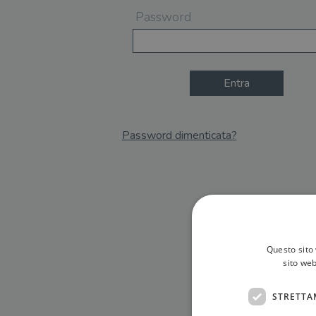
Password
Entra
Password dimenticata?
Email
Recupera Password
Questo sito 
sito web
STRETTA