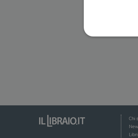
I cookie strettamente necessa
web non può essere utilizza
Nome
wordpress_test_cookie
wordpress_sec_[hash]
wordpress_logged_in_[ha
Chi 
CookieScriptConsent
New
Libr