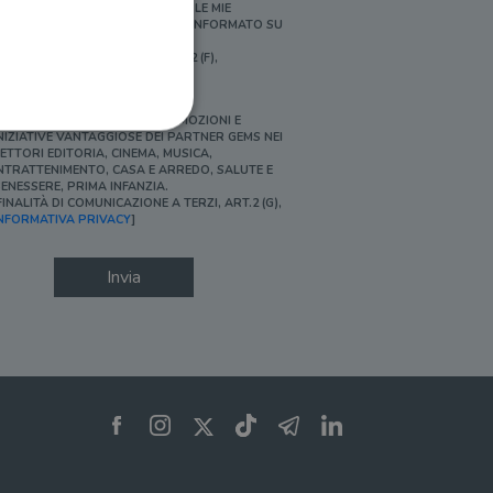
ERSONALIZZATE E IN LINEA CON LE MIE
BITUDINI DI ACQUISTO, ESSERE INFORMATO SU
ROMOZIONI E NOVITÀ.
FINALITÀ DI PROFILAZIONE, ART.2 (F),
NFORMATIVA PRIVACY]
Ì, DESIDERO ACCEDERE A PROMOZIONI E
NIZIATIVE VANTAGGIOSE DEI PARTNER GEMS NEI
ETTORI EDITORIA, CINEMA, MUSICA,
NTRATTENIMENTO, CASA E ARREDO, SALUTE E
ENESSERE, PRIMA INFANZIA.
FINALITÀ DI COMUNICAZIONE A TERZI, ART.2 (G),
ione dell'account. Il sito
NFORMATIVA PRIVACY
]
Invia
 pagina di login. Il
 Web è impostato per
sito
sito
te per il dominio corrente.