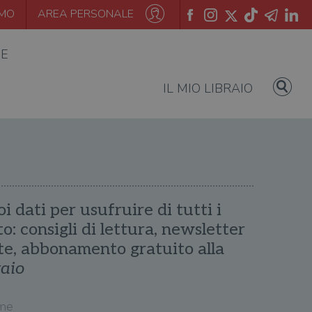
AMO
AREA PERSONALE
IE
IL MIO LIBRAIO
oi dati per usufruire di tutti i
ito: consigli di lettura, newsletter
te, abbonamento gratuito alla
raio
me