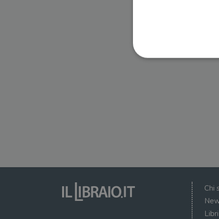
I cookie strettamente necessa
web non può essere utilizza
Nome
wordpress_test_cookie
wordpress_sec_[hash]
wordpress_logged_in_[ha
Chi 
CookieScriptConsent
New
Libr