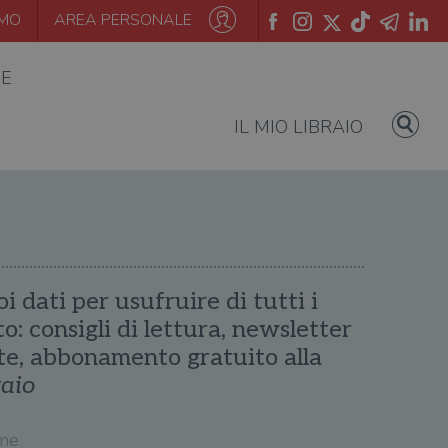
AMO
AREA PERSONALE
IE
IL MIO LIBRAIO
oi dati per usufruire di tutti i
ito: consigli di lettura, newsletter
te, abbonamento gratuito alla
raio
me