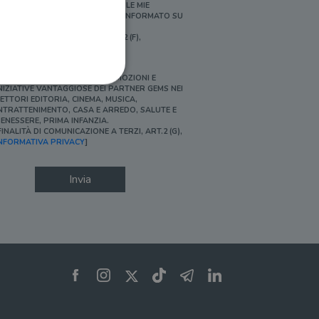
ERSONALIZZATE E IN LINEA CON LE MIE
BITUDINI DI ACQUISTO, ESSERE INFORMATO SU
ROMOZIONI E NOVITÀ.
FINALITÀ DI PROFILAZIONE, ART.2 (F),
NFORMATIVA PRIVACY]
Ì, DESIDERO ACCEDERE A PROMOZIONI E
NIZIATIVE VANTAGGIOSE DEI PARTNER GEMS NEI
ETTORI EDITORIA, CINEMA, MUSICA,
NTRATTENIMENTO, CASA E ARREDO, SALUTE E
ENESSERE, PRIMA INFANZIA.
FINALITÀ DI COMUNICAZIONE A TERZI, ART.2 (G),
ione dell'account. Il sito
NFORMATIVA PRIVACY
]
Invia
 pagina di login. Il
 Web è impostato per
sito
sito
te per il dominio corrente.