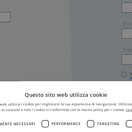
Ema
Pas
H
P
I
A
Questo sito web utilizza cookie
S
web utilizza i cookie per migliorare la tua esperienza di navigazione. Utilizza
O
P
 acconsenti a tutti i cookie in conformità con la nostra policy per i cookie.
Leg
[
P
MENTE NECESSARI
PERFORMANCE
TARGETING
S