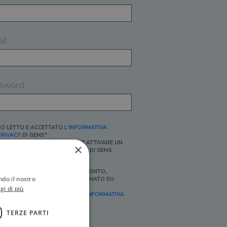
il
sword
O LETTO E ACCETTATO L'
INFORMATIVA
RIVACY
DI GEMS*
N MANCANZA NON È POSSIBILE ATTIVARE UN
×
CCOUNT E/O RICEVERE I SERVIZI DI GEMS
Ì, DESIDERO RICEVERE BUONI SCONTO,
ndo il nostro
FFERTE SPECIALI, ESSERE INFORMATO SU
ROMOZIONI E NOVITÀ.
gi di più
FINALITÀ MARKETING, ART.2 (E),
INFORMATIVA
RIVACY
]
TERZE PARTI
Ì, DESIDERO RICEVERE OFFERTE