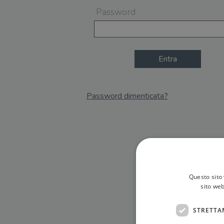
Password
Entra
Password dimenticata?
Email
Recupera Password
Questo sito 
sito web
STRETTA