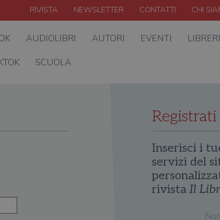
RIVISTA
NEWSLETTER
CONTATTI
CHI SI
OOK
AUDIOLIBRI
AUTORI
EVENTI
LIBRER
KTOK
SCUOLA
Registrati
Inserisci i tu
servizi del s
personalizza
rivista
Il Lib
No