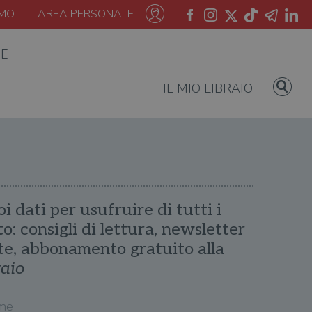
AMO
AREA PERSONALE
IE
IL MIO LIBRAIO
oi dati per usufruire di tutti i
ito: consigli di lettura, newsletter
te, abbonamento gratuito alla
raio
me