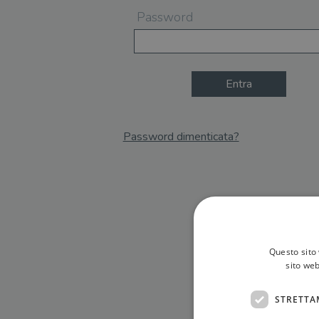
Password
Entra
Password dimenticata?
Email
Recupera Password
Questo sito 
sito web
STRETTA