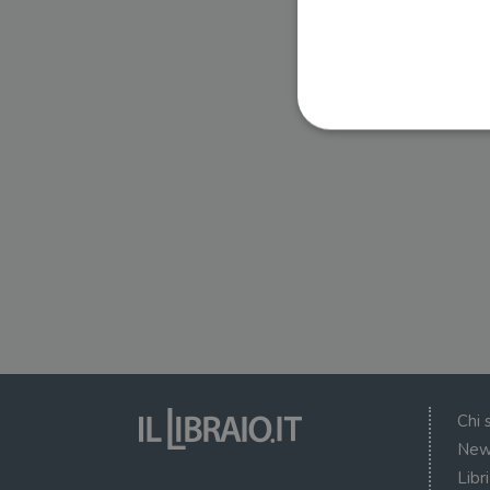
I cookie strettamente necessa
web non può essere utilizza
Nome
wordpress_test_cookie
wordpress_sec_[hash]
wordpress_logged_in_[ha
Chi 
CookieScriptConsent
New
Libr