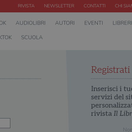
RIVISTA
NEWSLETTER
CONTATTI
CHI SI
OOK
AUDIOLIBRI
AUTORI
EVENTI
LIBRER
KTOK
SCUOLA
Registrati
Inserisci i tu
servizi del s
personalizza
rivista
Il Lib
No