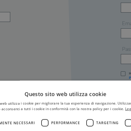
Ema
Pas
H
P
I
A
Questo sito web utilizza cookie
S
web utilizza i cookie per migliorare la tua esperienza di navigazione. Utilizza
O
P
 acconsenti a tutti i cookie in conformità con la nostra policy per i cookie.
Leg
[
P
MENTE NECESSARI
PERFORMANCE
TARGETING
S