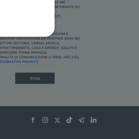
ERSONALIZZATE E IN LINEA CON LE MIE
BITUDINI DI ACQUISTO, ESSERE INFORMATO SU
ROMOZIONI E NOVITÀ.
FINALITÀ DI PROFILAZIONE, ART.2 (F),
NFORMATIVA PRIVACY]
Ì, DESIDERO ACCEDERE A PROMOZIONI E
NIZIATIVE VANTAGGIOSE DEI PARTNER GEMS NEI
ETTORI EDITORIA, CINEMA, MUSICA,
NTRATTENIMENTO, CASA E ARREDO, SALUTE E
ENESSERE, PRIMA INFANZIA.
FINALITÀ DI COMUNICAZIONE A TERZI, ART.2 (G),
ione dell'account. Il sito
NFORMATIVA PRIVACY
]
Invia
 pagina di login. Il
 Web è impostato per
sito
sito
te per il dominio corrente.