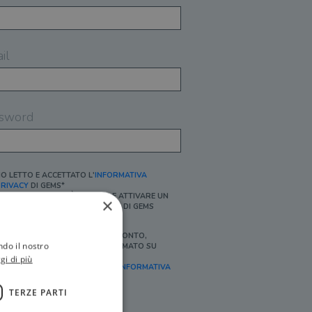
il
sword
O LETTO E ACCETTATO L'
INFORMATIVA
RIVACY
DI GEMS*
N MANCANZA NON È POSSIBILE ATTIVARE UN
×
CCOUNT E/O RICEVERE I SERVIZI DI GEMS
Ì, DESIDERO RICEVERE BUONI SCONTO,
ndo il nostro
FFERTE SPECIALI, ESSERE INFORMATO SU
ROMOZIONI E NOVITÀ.
gi di più
FINALITÀ MARKETING, ART.2 (E),
INFORMATIVA
RIVACY
]
TERZE PARTI
Ì, DESIDERO RICEVERE OFFERTE