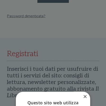
Password dimenticata?
Email
Recupera Password
Registrati
Inserisci i tuoi dati per usufruire di
tutti i servizi del sito: consigli di
lettura, newsletter personalizzate,
abbonamento gratuito alla rivista
Il
Libraio
×
Questo sito web utilizza