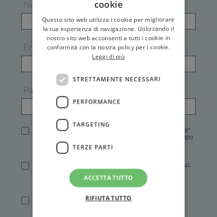
cookie
Nome
Questo sito web utilizza i cookie per migliorare
la tua esperienza di navigazione. Utilizzando il
nostro sito web acconsenti a tutti i cookie in
Email
conformità con la nostra policy per i cookie.
Leggi di più
STRETTAMENTE NECESSARI
Password
PERFORMANCE
TARGETING
HO LETTO E ACCETTATO L'
INFORMATIVA PRIVACY
DI GEMS*
IN MANCANZA NON È POSSIBILE ATTIVARE UN ACCOUNT E/O
RICEVERE I SERVIZI DI GEMS
TERZE PARTI
SÌ, DESIDERO RICEVERE BUONI SCONTO, OFFERTE SPECIALI,
ESSERE INFORMATO SU PROMOZIONI E NOVITÀ.
ACCETTA TUTTO
[FINALITÀ MARKETING, ART.2 (E),
INFORMATIVA PRIVACY
]
RIFIUTA TUTTO
SÌ, DESIDERO RICEVERE OFFERTE PERSONALIZZATE E IN
LINEA CON LE MIE ABITUDINI DI ACQUISTO, ESSERE
INFORMATO SU PROMOZIONI E NOVITÀ.