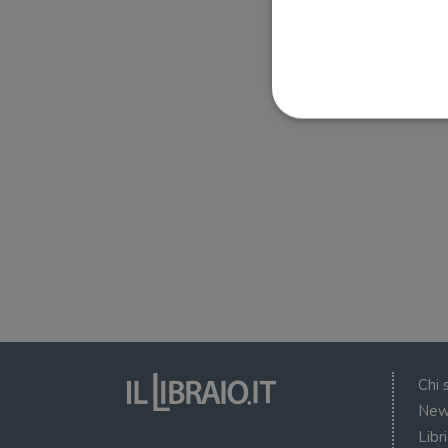
I cookie strettamente necessa
web non può essere utilizza
Nome
wordpress_test_cookie
wordpress_sec_[hash]
wordpress_logged_in_[ha
Chi 
CookieScriptConsent
New
Libr