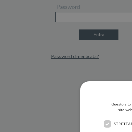
Password
Entra
Password dimenticata?
Email
Recupera Password
Questo sito 
sito web
STRETTA