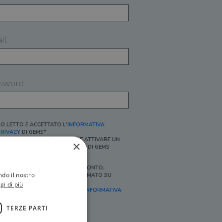
il
sword
O LETTO E ACCETTATO L'
INFORMATIVA
RIVACY
DI GEMS*
N MANCANZA NON È POSSIBILE ATTIVARE UN
×
CCOUNT E/O RICEVERE I SERVIZI DI GEMS
Ì, DESIDERO RICEVERE BUONI SCONTO,
ndo il nostro
FFERTE SPECIALI, ESSERE INFORMATO SU
ROMOZIONI E NOVITÀ.
gi di più
FINALITÀ MARKETING, ART.2 (E),
INFORMATIVA
RIVACY
]
TERZE PARTI
Ì, DESIDERO RICEVERE OFFERTE