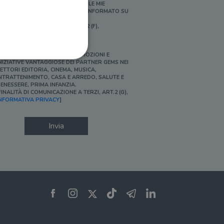
ERSONALIZZATE E IN LINEA CON LE MIE
BITUDINI DI ACQUISTO, ESSERE INFORMATO SU
ROMOZIONI E NOVITÀ.
FINALITÀ DI PROFILAZIONE, ART.2 (F),
NFORMATIVA PRIVACY]
Ì, DESIDERO ACCEDERE A PROMOZIONI E
NIZIATIVE VANTAGGIOSE DEI PARTNER GEMS NEI
ETTORI EDITORIA, CINEMA, MUSICA,
NTRATTENIMENTO, CASA E ARREDO, SALUTE E
ENESSERE, PRIMA INFANZIA.
FINALITÀ DI COMUNICAZIONE A TERZI, ART.2 (G),
ione dell'account. Il sito
NFORMATIVA PRIVACY
]
Invia
 pagina di login. Il
 Web è impostato per
sito
sito
te per il dominio corrente.