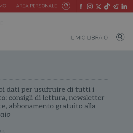
AMO
AREA PERSONALE
IE
IL MIO LIBRAIO
oi dati per usufruire di tutti i
ito: consigli di lettura, newsletter
te, abbonamento gratuito alla
raio
me