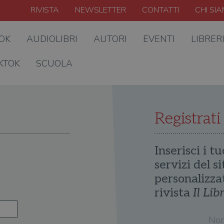
RIVISTA
NEWSLETTER
CONTATTI
CHI SI
OOK
AUDIOLIBRI
AUTORI
EVENTI
LIBRER
KTOK
SCUOLA
Registrati
Inserisci i tu
servizi del s
personalizza
rivista
Il Lib
No