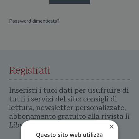
Password dimenticata?
Email
Recupera Password
Registrati
Inserisci i tuoi dati per usufruire di
tutti i servizi del sito: consigli di
lettura, newsletter personalizzate,
abbonamento gratuito alla rivista
Il
Libraio
×
Questo sito web utilizza