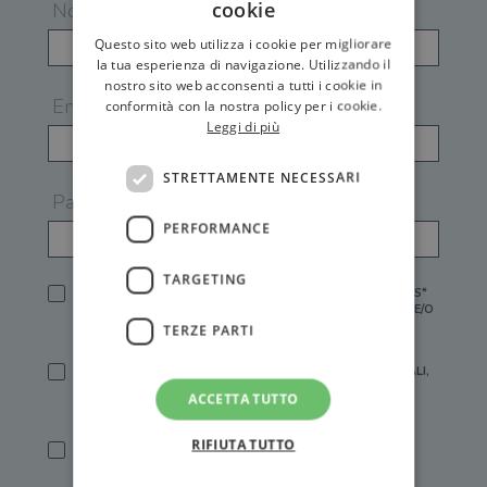
cookie
Nome
Questo sito web utilizza i cookie per migliorare
la tua esperienza di navigazione. Utilizzando il
nostro sito web acconsenti a tutti i cookie in
Email
conformità con la nostra policy per i cookie.
Leggi di più
STRETTAMENTE NECESSARI
Password
PERFORMANCE
TARGETING
HO LETTO E ACCETTATO L'
INFORMATIVA PRIVACY
DI GEMS*
IN MANCANZA NON È POSSIBILE ATTIVARE UN ACCOUNT E/O
RICEVERE I SERVIZI DI GEMS
TERZE PARTI
SÌ, DESIDERO RICEVERE BUONI SCONTO, OFFERTE SPECIALI,
ESSERE INFORMATO SU PROMOZIONI E NOVITÀ.
ACCETTA TUTTO
[FINALITÀ MARKETING, ART.2 (E),
INFORMATIVA PRIVACY
]
RIFIUTA TUTTO
SÌ, DESIDERO RICEVERE OFFERTE PERSONALIZZATE E IN
LINEA CON LE MIE ABITUDINI DI ACQUISTO, ESSERE
INFORMATO SU PROMOZIONI E NOVITÀ.