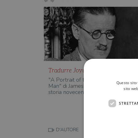
Tradurre Joyce un secolo dopo
"A Portrait of the Artist as a Young
Questo sito 
Man" di James Joyce, un vertice nell
sito web
storia novecentesca della…
STRETTA
D'AUTORE