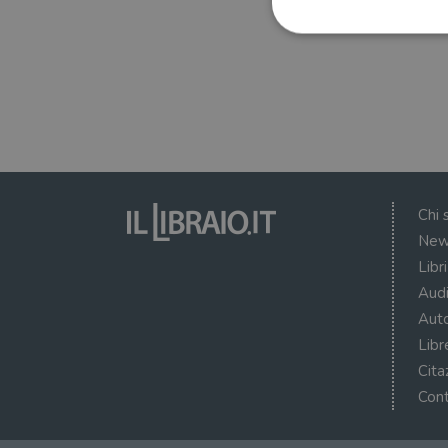
I cookie strettamente necessa
web non può essere utilizza
Nome
wordpress_test_cookie
Chi 
New
wordpress_sec_[hash]
Libr
wordpress_logged_in_[ha
Audi
Auto
CookieScriptConsent
Libr
msToken
Cita
Cont