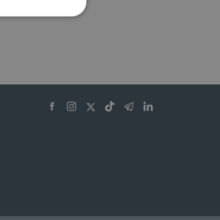
ione dell'account. Il sito
 pagina di login. Il
 Web è impostato per
sito
sito
te per il dominio corrente.
azione e sicurezza,
i loro dati siano protetti
no con i suoi servizi.