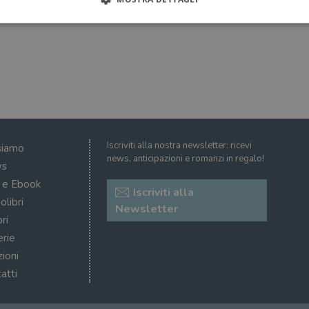
Strettamente necessari
Performance
Targeting
Terze parti
ri consentono le funzionalità principali del sito web come l'accesso dell'utente e la gest
to correttamente senza i cookie strettamente necessari.
Fornitore
/
Scadenza
Descrizione
Dominio
Sessione
WordPress imposta questo cookie quando accedi alla
Automattic
Iscriviti alla nostra newsletter: ricevi
siamo
cookie viene utilizzato per verificare se il browser
Inc.
news, anticipazioni e romanzi in regalo!
consentire o rifiutare i cookie.
.illibraio.it
s
.illibraio.it
Sessione
Usato per gestire la sessione degli utenti loggati sul 
i e Ebook
Iscriviti alla
sh]
.illibraio.it
Sessione
Usato per gestire la sessione degli utenti loggati sul 
olibri
Newsletter
ri
1 mese
Memorizza lo stato del consenso ai cookie dell'uten
CookieScript
.illibraio.it
erie
.tiktok.com
1
Questo cookie viene utilizzato per scopi di autentic
zioni
settimana
assicurando che gli utenti rimangano registrati e che 
3 giorni
quando navigano attraverso il sito web o interagisco
atti