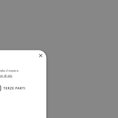
×
ndo il nostro
gi di più
TERZE PARTI