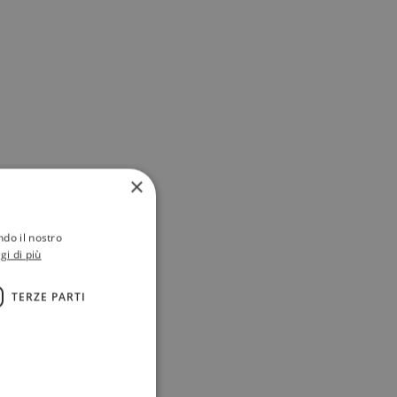
×
ndo il nostro
gi di più
TERZE PARTI