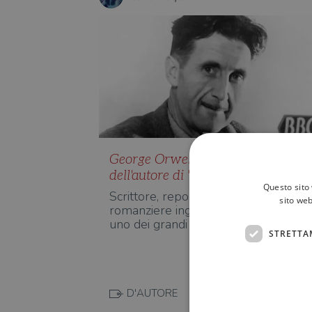
George Orwell: la vita e i libri
dell'autore di "1984"
Questo sito 
Scrittore, reporter, saggista e
sito web
romanziere inglese, George Orwell 
uno dei grandi maestri del Nove…
STRETTA
D'AUTORE