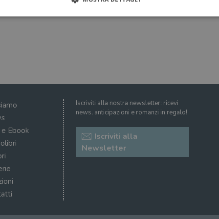
Strettamente necessari
Performance
Targeting
Terze parti
ri consentono le funzionalità principali del sito web come l'accesso dell'utente e la gest
to correttamente senza i cookie strettamente necessari.
Fornitore
/
Scadenza
Descrizione
Dominio
Sessione
WordPress imposta questo cookie quando accedi alla
Automattic
Iscriviti alla nostra newsletter: ricevi
siamo
cookie viene utilizzato per verificare se il browser
Inc.
news, anticipazioni e romanzi in regalo!
consentire o rifiutare i cookie.
.illibraio.it
s
.illibraio.it
Sessione
Usato per gestire la sessione degli utenti loggati sul 
i e Ebook
Iscriviti alla
sh]
.illibraio.it
Sessione
Usato per gestire la sessione degli utenti loggati sul 
olibri
Newsletter
ri
1 mese
Memorizza lo stato del consenso ai cookie dell'uten
CookieScript
.illibraio.it
erie
.tiktok.com
1
Questo cookie viene utilizzato per scopi di autentic
zioni
settimana
assicurando che gli utenti rimangano registrati e che 
3 giorni
quando navigano attraverso il sito web o interagisco
atti