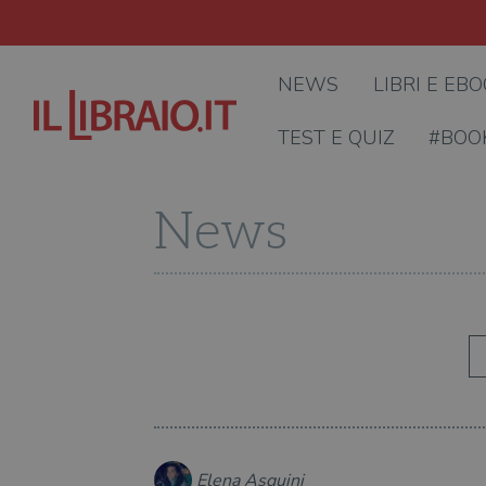
NEWS
LIBRI E EB
TEST E QUIZ
#BOO
News
Elena Asquini