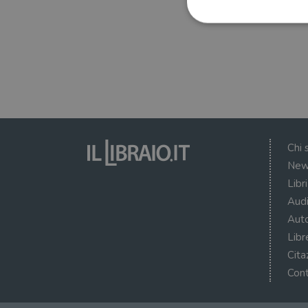
I cookie strettamente necessa
web non può essere utilizza
Nome
wordpress_test_cookie
Chi 
New
wordpress_sec_[hash]
Libr
wordpress_logged_in_[ha
Audi
Auto
CookieScriptConsent
Libr
msToken
Cita
Cont