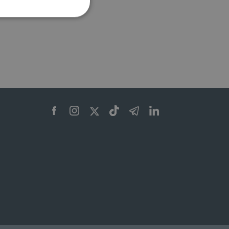
ione dell'account. Il sito
 pagina di login. Il
 Web è impostato per
sito
sito
te per il dominio corrente.
azione e sicurezza,
i loro dati siano protetti
no con i suoi servizi.