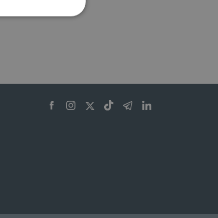
ione dell'account. Il sito
 pagina di login. Il
 Web è impostato per
sito
sito
te per il dominio corrente.
azione e sicurezza,
i loro dati siano protetti
no con i suoi servizi.