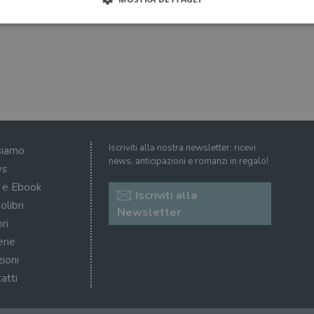
Strettamente necessari
Performance
Targeting
Terze parti
ri consentono le funzionalità principali del sito web come l'accesso dell'utente e la gest
to correttamente senza i cookie strettamente necessari.
Fornitore
/
Scadenza
Descrizione
Dominio
Sessione
WordPress imposta questo cookie quando accedi alla
Automattic
Iscriviti alla nostra newsletter: ricevi
siamo
cookie viene utilizzato per verificare se il browser
Inc.
news, anticipazioni e romanzi in regalo!
consentire o rifiutare i cookie.
.illibraio.it
s
.illibraio.it
Sessione
Usato per gestire la sessione degli utenti loggati sul 
i e Ebook
Iscriviti alla
sh]
.illibraio.it
Sessione
Usato per gestire la sessione degli utenti loggati sul 
olibri
Newsletter
ri
1 mese
Memorizza lo stato del consenso ai cookie dell'uten
CookieScript
.illibraio.it
erie
.tiktok.com
1
Questo cookie viene utilizzato per scopi di autentic
zioni
settimana
assicurando che gli utenti rimangano registrati e che 
3 giorni
quando navigano attraverso il sito web o interagisco
atti