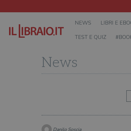
NEWS
LIBRI E EB
TEST E QUIZ
#BOO
News
Danilo Soscia