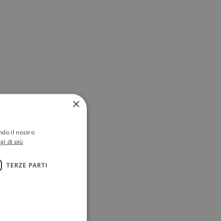
×
ndo il nostro
gi di più
TERZE PARTI