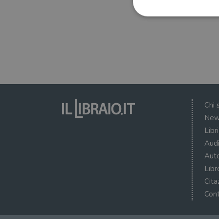
I cookie strettamente necessa
web non può essere utilizza
Nome
wordpress_test_cookie
Chi 
New
wordpress_sec_[hash]
Libr
wordpress_logged_in_[ha
Audi
Auto
CookieScriptConsent
Libr
msToken
Cita
Cont