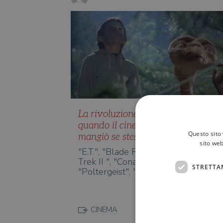
La rivoluzione dell’estate 1982:
quando il cinema statunitense
Questo sito 
mangiò se stesso e il suo futuro
sito web
"E.T.", "Blade Runner", "Tron", "Star
Trek II ", "Conan il barbaro",
STRETTA
"Poltergeist", "La cosa e Inter…
CINEMA