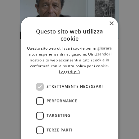
×
Questo sito web utilizza
cookie
Nel "Kolchoz" di Carrère la madre
Questo sito web utilizza i cookie per migliorare
la tua esperienza di navigazione. Utilizzando il
è l’ultima patria (e l'autore ritorna
nostro sito web acconsenti a tutti i cookie in
figlio)
conformità con la nostra policy per i cookie.
Con "Kolchoz", Emmanuel Carrère
Leggi di più
torna alla storia materna dopo la
morte di Hélène Carrère d’En…
STRETTAMENTE NECESSARI
D'AUTORE
PERFORMANCE
TARGETING
TERZE PARTI