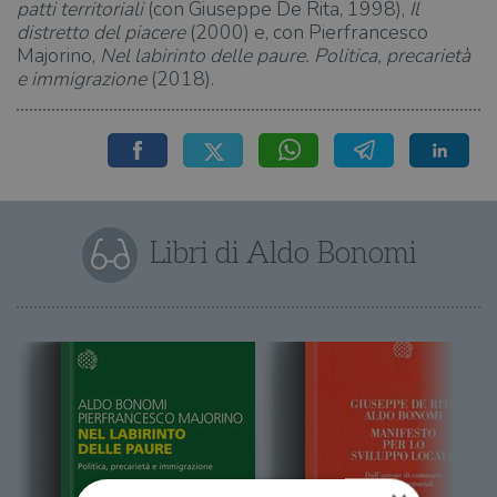
patti territoriali
(con Giuseppe De Rita, 1998),
Il
distretto del piacere
(2000) e, con Pierfrancesco
Majorino,
Nel labirinto delle paure. Politica, precarietà
e immigrazione
(2018).
Libri di Aldo Bonomi