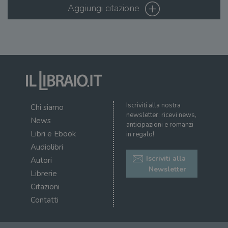
sess
Aggiungi citazione
uten
sul s
wordpress_logged_in_[hash]
.illibraio.it
Sessione
Usat
gesti
sess
uten
sul s
CookieScriptConsent
1 mese
Memo
CookieScript
stat
.illibraio.it
cons
cook
dell
Iscriviti alla nostra
Chi siamo
il d
newsletter: ricevi news,
corr
News
anticipazioni e romanzi
Libri e Ebook
msToken
.tiktok.com
1
Ques
in regalo!
settimana
vien
Audiolibri
3 giorni
util
scop
Iscriviti alla
Autori
aute
Newsletter
e si
Librerie
assi
che 
Citazioni
rim
regis
Contatti
i lor
sian
qua
nav