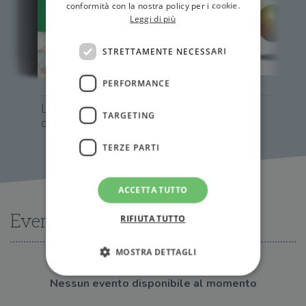
conformità con la nostra policy per i cookie.
Leggi di più
STRETTAMENTE NECESSARI
PERFORMANCE
Le 10 migliori idee
Gravità
TARGETING
della fisica
TERZE PARTI
ACCETTA TUTTO
Eventi
RIFIUTA TUTTO
MOSTRA DETTAGLI
Nessun evento disponibile al momento
Strettamente necessari
Performance