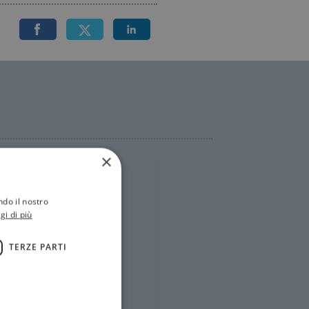
×
ndo il nostro
gi di più
TERZE PARTI