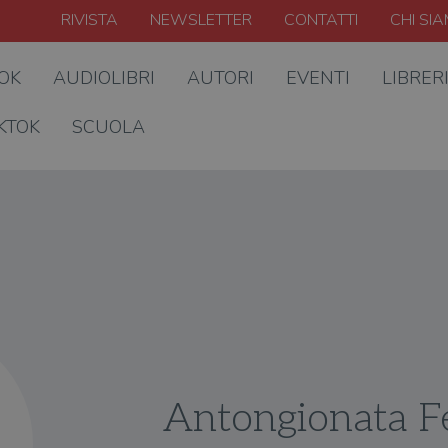
RIVISTA
NEWSLETTER
CONTATTI
CHI SI
OOK
AUDIOLIBRI
AUTORI
EVENTI
LIBRER
KTOK
SCUOLA
Antongionata Fe