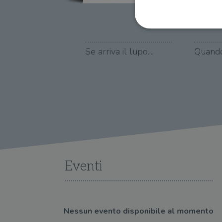
Se arriva il lupo....
Quando
I cookie strettamente necessa
web non può essere utilizza
Nome
wordpress_test_cookie
wordpress_sec_[hash]
wordpress_logged_in_[ha
Eventi
CookieScriptConsent
msToken
Nessun evento disponibile al momento