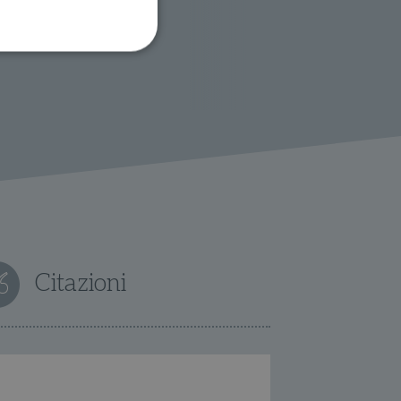
ione dell'account. Il sito
 pagina di login. Il
 Web è impostato per
sito
Citazioni
sito
te per il dominio corrente.
azione e sicurezza,
i loro dati siano protetti
no con i suoi servizi.