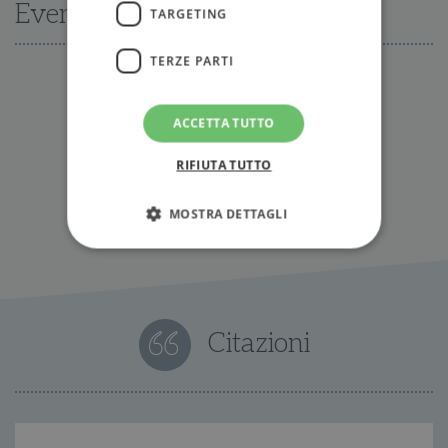
Eventi
TARGETING
TERZE PARTI
Nessun evento disponibile al momento
ACCETTA TUTTO
Tutti gli eventi
RIFIUTA TUTTO
MOSTRA DETTAGLI
Strettamente necessari
Performance
Targeting
Terze parti
Citazioni
I cookie strettamente necessari consentono le
funzionalità principali del sito web come
l'accesso dell'utente e la gestione dell'account. Il
sito web non può essere utilizzato
correttamente senza i cookie strettamente
necessari.