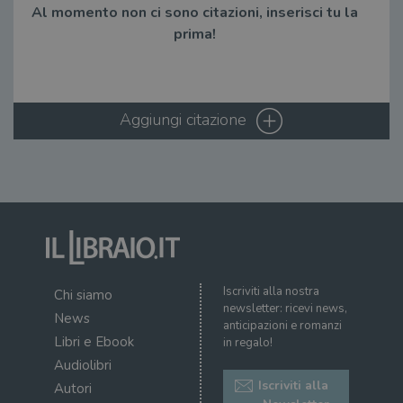
Fornitore
/
Al momento non ci sono citazioni, inserisci tu la
Nome
Scadenza
Desc
Dominio
prima!
wordpress_test_cookie
Sessione
Wor
Automattic
imp
Inc.
ques
.illibraio.it
quan
alla
login
Aggiungi citazione
vien
util
verif
bro
è im
per 
o rif
cook
wordpress_sec_[hash]
.illibraio.it
Sessione
Usat
gesti
sess
uten
sul s
Iscriviti alla nostra
Chi siamo
newsletter: ricevi news,
wordpress_logged_in_[hash]
.illibraio.it
Sessione
Usat
News
anticipazioni e romanzi
gesti
sess
Libri e Ebook
in regalo!
uten
sul s
Audiolibri
Iscriviti alla
Autori
CookieScriptConsent
1 mese
Memo
CookieScript
stat
.illibraio.it