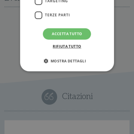
TARGETING
TERZE PARTI
Nessun evento disponibile al momento
ACCETTA TUTTO
Tutti gli eventi
RIFIUTA TUTTO
MOSTRA DETTAGLI
Strettamente necessari
Performance
Targeting
Terze parti
Citazioni
I cookie strettamente necessari consentono le
funzionalità principali del sito web come
l'accesso dell'utente e la gestione dell'account. Il
sito web non può essere utilizzato
correttamente senza i cookie strettamente
necessari.