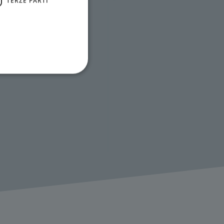
TERZE PARTI
ione dell'account. Il sito
 pagina di login. Il
 Web è impostato per
sito
sito
te per il dominio corrente.