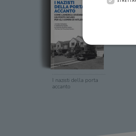
STRETTA
I cookie strettamente necessa
web non può essere utilizza
I nazisti della porta
Nome
accanto
wordpress_test_cookie
wordpress_sec_[hash]
wordpress_logged_in_[ha
CookieScriptConsent