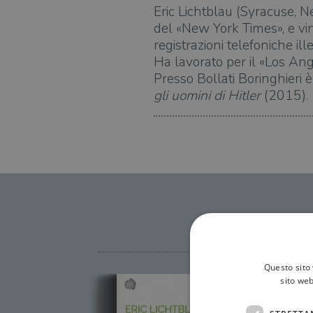
Eric Lichtblau (Syracuse, N
del «New York Times», e vinc
registrazioni telefoniche i
Ha lavorato per il «Los Ang
Presso Bollati Boringhieri è 
gli uomini di Hitler
(2015).
Questo sito 
sito web