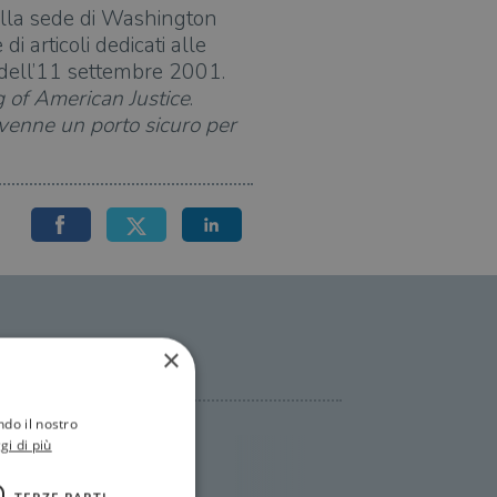
nella sede di Washington
i articoli dedicati alle
i dell’11 settembre 2001.
 of American Justice
.
ivenne un porto sicuro per
×
ndo il nostro
gi di più