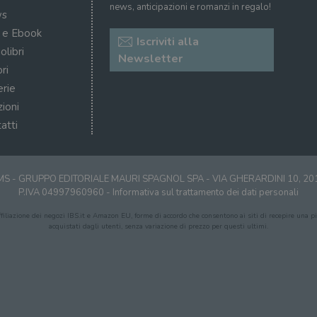
news, anticipazioni e romanzi in regalo!
s
i e Ebook
Iscriviti alla
olibri
Newsletter
ri
erie
zioni
atti
S - GRUPPO EDITORIALE MAURI SPAGNOL SPA - VIA GHERARDINI 10, 2
P.IVA 04997960960 -
Informativa sul trattamento dei dati personali
affiliazione dei negozi IBS.it e Amazon EU, forme di accordo che consentono ai siti di recepire una pic
acquistati dagli utenti, senza variazione di prezzo per questi ultimi.