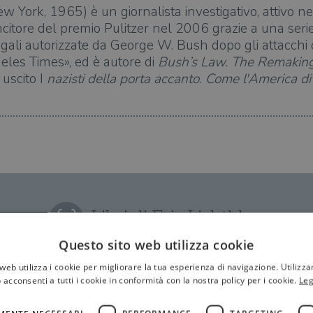
ew York, 1965) è un giornalista investigativo, attivo 
itore del premio Pulitzer nel 2006 grazie a una serie d
llegali autorizzate da George W. Bush dopo gli attacch
eles Times», ed è autore di
Bush’s Law. The Remaking
uscito I
nazisti della porta accanto. Come l'America d
Libri di Eric Lichtblau
Questo sito web utilizza cookie
web utilizza i cookie per migliorare la tua esperienza di navigazione. Utilizza
 acconsenti a tutti i cookie in conformità con la nostra policy per i cookie.
Leg