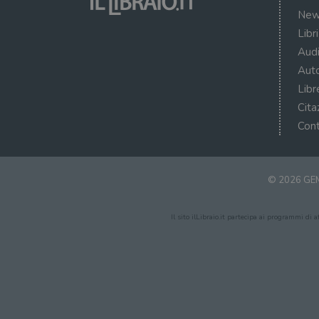
New
Libr
Audi
Auto
Libr
Cita
Cont
© 2026 GEM
Il sito ilLibraio.it partecipa ai programmi di 