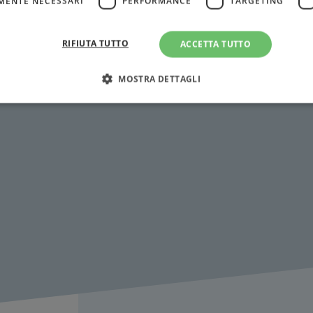
MENTE NECESSARI
PERFORMANCE
TARGETING
RIFIUTA TUTTO
ACCETTA TUTTO
MOSTRA DETTAGLI
Strettamente necessari
Performance
Targeting
Terze parti
ri consentono le funzionalità principali del sito web come l'accesso dell'utente e la gest
to correttamente senza i cookie strettamente necessari.
Fornitore
/
Scadenza
Descrizione
Dominio
Sessione
WordPress imposta questo cookie quando accedi alla
Automattic
cookie viene utilizzato per verificare se il browser
Inc.
consentire o rifiutare i cookie.
.illibraio.it
.illibraio.it
Sessione
Usato per gestire la sessione degli utenti loggati sul 
sh]
.illibraio.it
Sessione
Usato per gestire la sessione degli utenti loggati sul 
1 mese
Memorizza lo stato del consenso ai cookie dell'uten
CookieScript