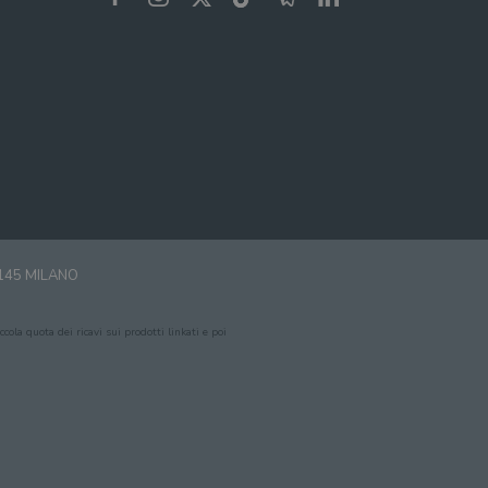
0145 MILANO
cola quota dei ricavi sui prodotti linkati e poi