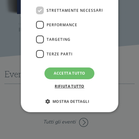
STRETTAMENTE NECESSARI
PERFORMANCE
Il corpo come testo
TARGETING
TERZE PARTI
Eventi
ACCETTA TUTTO
RIFIUTA TUTTO
MOSTRA DETTAGLI
Nessun evento disponibile al momento
Tutti gli eventi
Strettamente necessari
Performance
Targeting
Terze parti