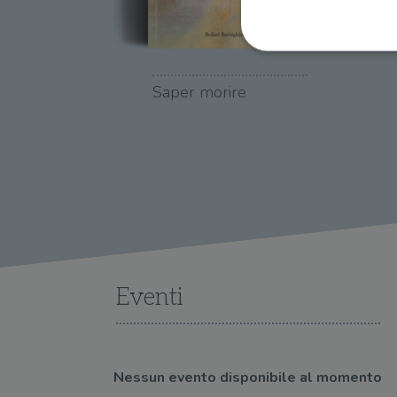
Saper morire
I cookie strettamente necessa
web non può essere utilizza
Nome
wordpress_test_cookie
wordpress_sec_[hash]
wordpress_logged_in_[ha
Eventi
CookieScriptConsent
msToken
Nessun evento disponibile al momento