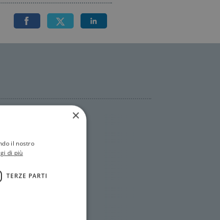
×
ndo il nostro
gi di più
TERZE PARTI