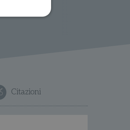
ione dell'account. Il sito
 pagina di login. Il
 Web è impostato per
sito
Citazioni
sito
te per il dominio corrente.
azione e sicurezza,
i loro dati siano protetti
no con i suoi servizi.