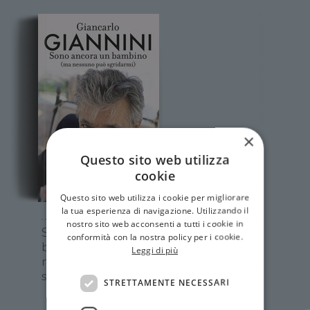
×
Questo sito web utilizza
cookie
Questo sito web utilizza i cookie per migliorare
la tua esperienza di navigazione. Utilizzando il
nostro sito web acconsenti a tutti i cookie in
Sono ancora un
conformità con la nostra policy per i cookie.
bambino (ma
Leggi di più
nessuno può
sgridarmi)
STRETTAMENTE NECESSARI