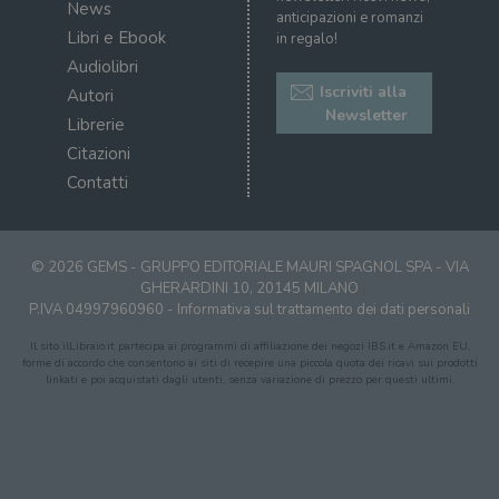
News
sul s
anticipazioni e romanzi
Libri e Ebook
in regalo!
CookieScriptConsent
1 mese
Memo
CookieScript
stat
.illibraio.it
Audiolibri
cons
cook
Iscriviti alla
Autori
dell
Newsletter
il d
Librerie
corr
Citazioni
msToken
.tiktok.com
1
Ques
Contatti
settimana
vien
3 giorni
util
scop
aute
e si
assi
© 2026 GEMS - GRUPPO EDITORIALE MAURI SPAGNOL SPA - VIA
che 
GHERARDINI 10, 20145 MILANO
rim
regis
P.IVA 04997960960 -
Informativa sul trattamento dei dati personali
i lor
sian
Il sito ilLibraio.it partecipa ai programmi di affiliazione dei negozi IBS.it e Amazon EU,
qua
forme di accordo che consentono ai siti di recepire una piccola quota dei ricavi sui prodotti
nav
linkati e poi acquistati dagli utenti, senza variazione di prezzo per questi ultimi.
attra
sito
inte
con 
servi