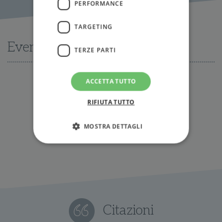
PERFORMANCE
TARGETING
Eventi
TERZE PARTI
ACCETTA TUTTO
Nessun evento disponibile al momento
RIFIUTA TUTTO
Tutti gli eventi
MOSTRA DETTAGLI
Strettamente necessari
Performance
Targeting
Terze parti
I cookie strettamente necessari consentono le
funzionalità principali del sito web come
Citazioni
l'accesso dell'utente e la gestione dell'account. Il
sito web non può essere utilizzato