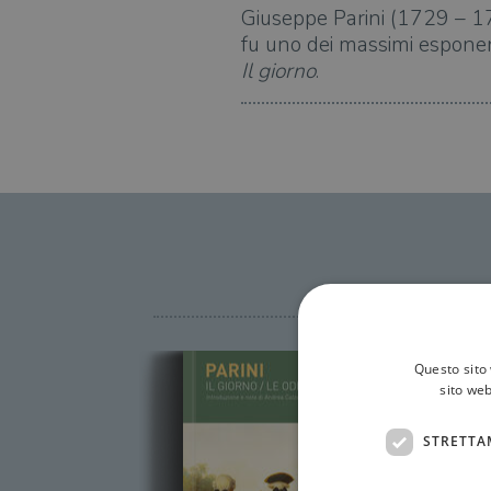
Giuseppe Parini (1729 – 17
fu uno dei massimi esponent
Il giorno
.
Questo sito 
sito web
STRETTA