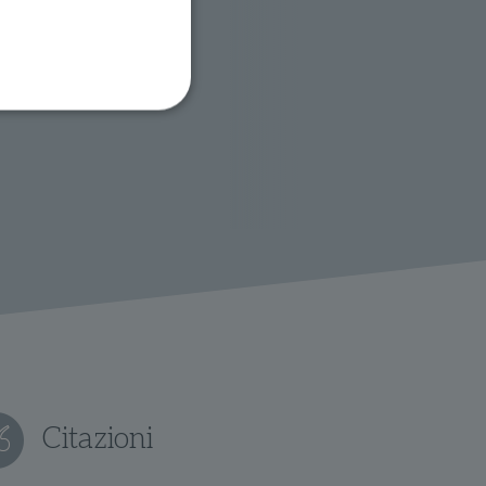
ione dell'account. Il sito
 pagina di login. Il
 Web è impostato per
sito
sito
te per il dominio corrente.
Citazioni
azione e sicurezza,
i loro dati siano protetti