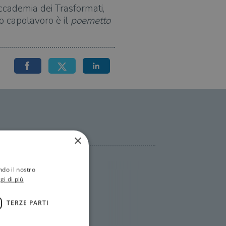
ccademia dei Trasformati,
uo capolavoro è il
poemetto
×
ndo il nostro
gi di più
TERZE PARTI