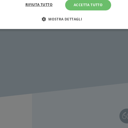
RIFIUTA TUTTO
ACCETTA TUTTO
MOSTRA DETTAGLI
Strettamente necessari
Performance
Targeting
Terze parti
ri consentono le funzionalità principali del sito web come l'accesso dell'utente e la gest
to correttamente senza i cookie strettamente necessari.
Fornitore
/
Scadenza
Descrizione
Dominio
Sessione
WordPress imposta questo cookie quando accedi alla
Automattic
cookie viene utilizzato per verificare se il browser
Inc.
consentire o rifiutare i cookie.
.illibraio.it
.illibraio.it
Sessione
Usato per gestire la sessione degli utenti loggati sul 
sh]
.illibraio.it
Sessione
Usato per gestire la sessione degli utenti loggati sul 
1 mese
Memorizza lo stato del consenso ai cookie dell'uten
CookieScript
.illibraio.it
.tiktok.com
1
Questo cookie viene utilizzato per scopi di autentic
settimana
assicurando che gli utenti rimangano registrati e che 