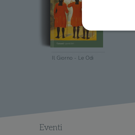
I cookie strettamente necessa
Il Giorno - Le Odi
web non può essere utilizza
Nome
wordpress_test_cookie
wordpress_sec_[hash]
wordpress_logged_in_[ha
CookieScriptConsent
Eventi
msToken