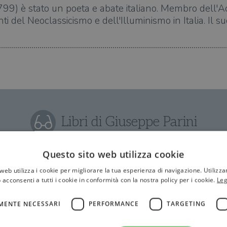
99) è stato un poeta e abate italiano. Membro dell'A
i del Neoclassicismo e dell'Illuminismo in Italia. Il s
Libri di Giuseppe Parini
Questo sito web utilizza cookie
web utilizza i cookie per migliorare la tua esperienza di navigazione. Utilizza
 acconsenti a tutti i cookie in conformità con la nostra policy per i cookie.
Leg
MENTE NECESSARI
PERFORMANCE
TARGETING