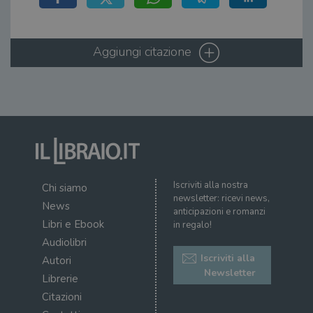
wordpress_sec_[hash]
.illibraio.it
Sessione
Usat
gesti
sess
uten
sul s
Aggiungi citazione
wordpress_logged_in_[hash]
.illibraio.it
Sessione
Usat
gesti
sess
uten
sul s
CookieScriptConsent
1 mese
Memo
CookieScript
stat
.illibraio.it
cons
cook
dell
il d
corr
Iscriviti alla nostra
Chi siamo
newsletter: ricevi news,
msToken
.tiktok.com
1
Ques
News
anticipazioni e romanzi
settimana
vien
Libri e Ebook
3 giorni
util
in regalo!
scop
Audiolibri
aute
e si
Iscriviti alla
Autori
assi
Newsletter
che 
Librerie
rim
regis
Citazioni
i lor
sian