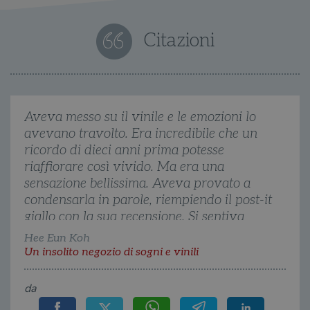
Strettamente necessari
Performance
Citazioni
Targeting
Terze parti
I cookie strettamente necessari consentono le
funzionalità principali del sito web come
l'accesso dell'utente e la gestione dell'account. Il
sito web non può essere utilizzato
correttamente senza i cookie strettamente
Aveva messo su il vinile e le emozioni lo
necessari.
avevano travolto. Era incredibile che un
Fornitore
/
Nome
Scadenza
Desc
ricordo di dieci anni prima potesse
Dominio
riaffiorare così vivido. Ma era una
wordpress_test_cookie
Sessione
Wor
Automattic
imp
Inc.
sensazione bellissima. Aveva provato a
ques
.illibraio.it
condensarla in parole, riempiendo il post-it
quan
alla
giallo con la sua recensione. Si sentiva
login
vien
felice. Da quanto tempo non accadeva?
Hee Eun Koh
util
verif
Un insolito negozio di sogni e vinili
bro
è im
per 
o rif
da
cook