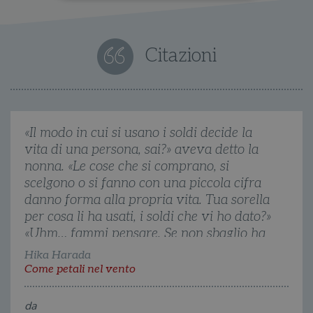
Strettamente necessari
Performance
Targeting
Terze parti
Citazioni
I cookie strettamente necessari consentono le
funzionalità principali del sito web come
l'accesso dell'utente e la gestione dell'account. Il
sito web non può essere utilizzato
correttamente senza i cookie strettamente
necessari.
«Il modo in cui si usano i soldi decide la
vita di una persona, sai?» aveva detto la
Fornitore
/
Nome
Scadenza
Desc
Dominio
nonna. «Le cose che si comprano, si
wordpress_test_cookie
Sessione
Wor
Automattic
scelgono o si fanno con una piccola cifra
imp
Inc.
danno forma alla propria vita. Tua sorella
ques
.illibraio.it
quan
per cosa li ha usati, i soldi che vi ho dato?»
alla
login
«Uhm… fammi pensare. Se non sbaglio ha
vien
util
comprato un portafogli di vernice rosa. Ha
Hika Harada
verif
detto che ci ha dovuto aggiungere anche la
bro
Come petali nel vento
è im
paghetta.» «Quindi tu McDonald's e un
per 
o rif
libro, Maho un portafogli rosa. Non ti pare
da
cook