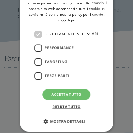
la tua esperienza di navigazione. Utilizzando il
nostro sito web acconsenti a tutti i cookie in
Il negozio di libri usati
Come petali nel
conformità con la nostra policy per i cookie.
di Jiro
vento
Leggi di più
STRETTAMENTE NECESSARI
PERFORMANCE
Eventi
TARGETING
TERZE PARTI
Nessun evento disponibile al momento
ACCETTA TUTTO
Tutti gli eventi
RIFIUTA TUTTO
MOSTRA DETTAGLI