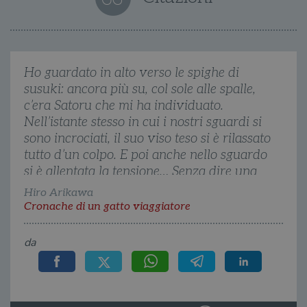
Targeting
Terze parti
I cookie strettamente necessari consentono le
funzionalità principali del sito web come
l'accesso dell'utente e la gestione dell'account. Il
Ho guardato in alto verso le spighe di
sito web non può essere utilizzato
correttamente senza i cookie strettamente
susuki: ancora più su, col sole alle spalle,
necessari.
c’era Satoru che mi ha individuato.
Fornitore
/
Nell’istante stesso in cui i nostri sguardi si
Nome
Scadenza
Desc
Dominio
sono incrociati, il suo viso teso si è rilassato
wordpress_test_cookie
Sessione
Wor
Automattic
tutto d’un colpo. E poi anche nello sguardo
imp
Inc.
ques
.illibraio.it
si è allentata la tensione… Senza dire una
quan
alla
parola, Satoru si è inginocchiato a terra e
Hiro Arikawa
login
mi ha abbracciato stretto.
vien
Cronache di un gatto viaggiatore
util
verif
bro
da
è im
per 
o rif
cook
wordpress_sec_[hash]
.illibraio.it
Sessione
Usat
gesti