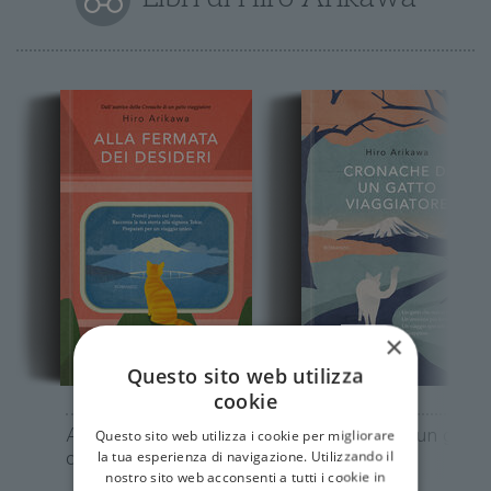
×
Questo sito web utilizza
cookie
Alla fermata dei
Cronache di un gatto
Questo sito web utilizza i cookie per migliorare
desideri
viaggiatore
la tua esperienza di navigazione. Utilizzando il
nostro sito web acconsenti a tutti i cookie in