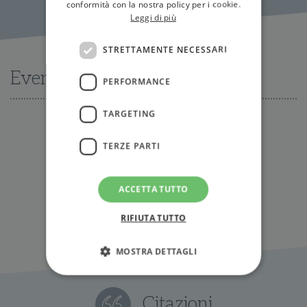
conformità con la nostra policy per i cookie.
Leggi di più
STRETTAMENTE NECESSARI
Eventi
PERFORMANCE
TARGETING
Nessun evento disponibile al momento
TERZE PARTI
Tutti gli eventi
ACCETTA TUTTO
RIFIUTA TUTTO
MOSTRA DETTAGLI
Citazioni
Strettamente necessari
Performance