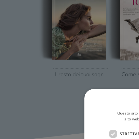
Il resto dei tuoi sogni
Come s
Questo sito 
sito web
STRETTA