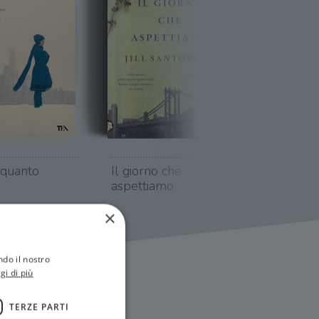
 quanto
Il giorno che
aspettiamo
×
ndo il nostro
gi di più
TERZE PARTI