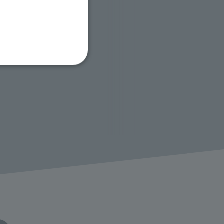
ione dell'account. Il sito
 pagina di login. Il
 Web è impostato per
sito
sito
te per il dominio corrente.