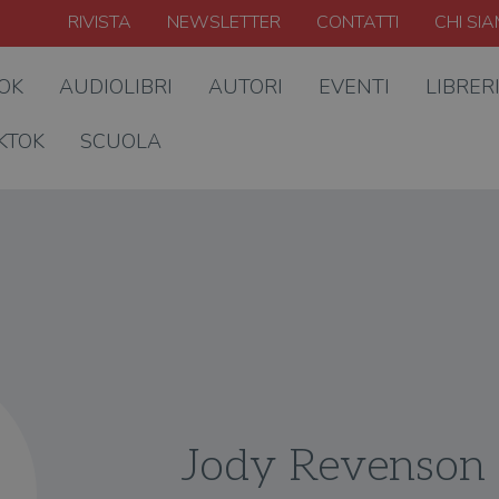
RIVISTA
NEWSLETTER
CONTATTI
CHI SI
OOK
AUDIOLIBRI
AUTORI
EVENTI
LIBRER
KTOK
SCUOLA
Jody Revenson