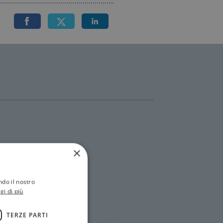
×
ndo il nostro
gi di più
TERZE PARTI