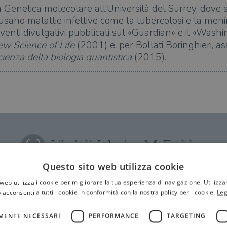
enetica molecolare all’Università del Surrey, dove st
usano malattie infettive come la tubercolosi e la meni
nterventi divulgativi pubblicati sul «Guardian» e il «Was
w Science of Life
(2001) e, per Bollati Boringhieri, as
scienza della biologia quantistica
(2015).
Libri di Johnjoe McFadden
Questo sito web utilizza cookie
web utilizza i cookie per migliorare la tua esperienza di navigazione. Utilizza
 acconsenti a tutti i cookie in conformità con la nostra policy per i cookie.
Leg
MENTE NECESSARI
PERFORMANCE
TARGETING