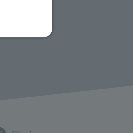
ione dell'account. Il sito
 pagina di login. Il
 Web è impostato per
sito
sito
te per il dominio corrente.