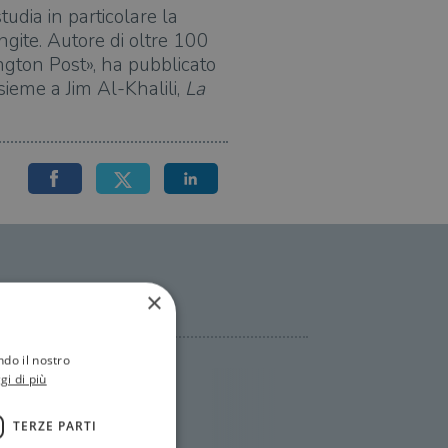
udia in particolare la
ngite. Autore di oltre 100
hington Post», ha pubblicato
sieme a Jim Al-Khalili,
La
×
ndo il nostro
gi di più
TERZE PARTI