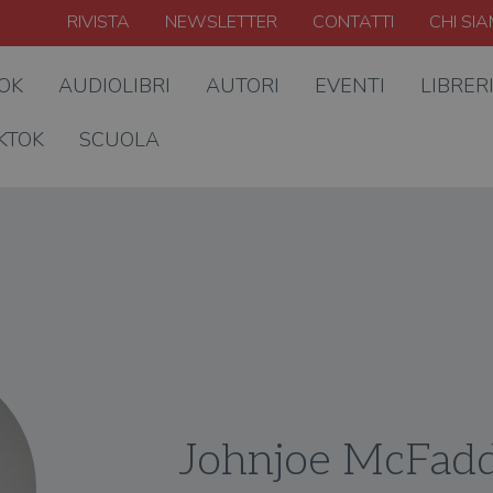
RIVISTA
NEWSLETTER
CONTATTI
CHI SI
OOK
AUDIOLIBRI
AUTORI
EVENTI
LIBRER
KTOK
SCUOLA
Johnjoe McFad