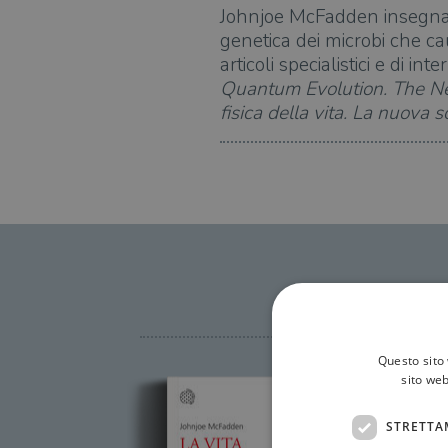
Johnjoe McFadden insegna G
genetica dei microbi che ca
articoli specialistici e di i
Quantum Evolution. The Ne
fisica della vita. La nuova 
Questo sito 
sito web
STRETTA