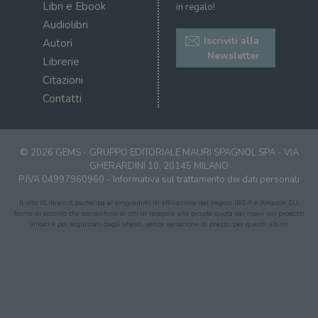
Libri e Ebook
in regalo!
CookieScriptConsent
1 mese
Memo
CookieScript
Audiolibri
stat
.illibraio.it
cons
Iscriviti alla
Autori
cook
Newsletter
dell
Librerie
il d
corr
Citazioni
msToken
.tiktok.com
1
Ques
Contatti
settimana
vien
3 giorni
util
scop
aute
e si
© 2026 GEMS - GRUPPO EDITORIALE MAURI SPAGNOL SPA - VIA
assi
GHERARDINI 10, 20145 MILANO
che 
rim
P.IVA 04997960960 -
Informativa sul trattamento dei dati personali
regis
i lor
Il sito ilLibraio.it partecipa ai programmi di affiliazione dei negozi IBS.it e Amazon EU,
sian
forme di accordo che consentono ai siti di recepire una piccola quota dei ricavi sui prodotti
qua
linkati e poi acquistati dagli utenti, senza variazione di prezzo per questi ultimi.
nav
attra
sito
inte
con 
servi