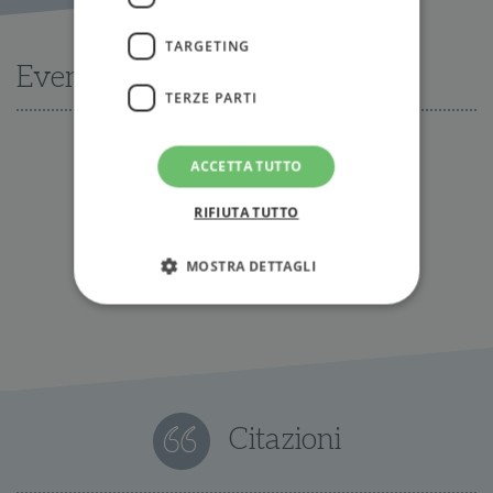
TARGETING
Eventi
TERZE PARTI
ACCETTA TUTTO
Nessun evento disponibile al momento
RIFIUTA TUTTO
Tutti gli eventi
MOSTRA DETTAGLI
Strettamente necessari
Performance
Targeting
Terze parti
I cookie strettamente necessari consentono le
Citazioni
funzionalità principali del sito web come
l'accesso dell'utente e la gestione dell'account. Il
sito web non può essere utilizzato
correttamente senza i cookie strettamente