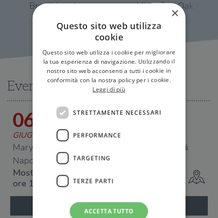
Breathless Love
Misty. Red Oak Mano
×
Collection
Questo sito web utilizza
cookie
Questo sito web utilizza i cookie per migliorare
la tua esperienza di navigazione. Utilizzando il
nostro sito web acconsenti a tutti i cookie in
conformità con la nostra policy per i cookie.
Eventi
Leggi di più
STRETTAMENTE NECESSARI
06
GIUGNO 2026
PERFORMANCE
Mary Lin partecipa al Romance Book Party di
TARGETING
Napoli
Mostra d'Oltremare S.p.A.
TERZE PARTI
ore 10
ACCETTA TUTTO