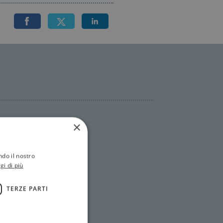
×
ndo il nostro
gi di più
TERZE PARTI