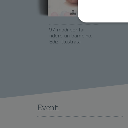
97 modi per far
ridere un bambino.
Ediz. illustrata
I cookie strettamente necessa
web non può essere utilizza
Nome
wordpress_test_cookie
wordpress_sec_[hash]
wordpress_logged_in_[ha
CookieScriptConsent
Eventi
msToken