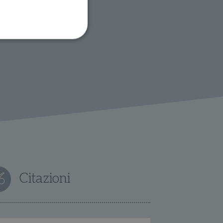
ione dell'account. Il sito
 pagina di login. Il
 Web è impostato per
sito
sito
Citazioni
te per il dominio corrente.
azione e sicurezza,
i loro dati siano protetti
no con i suoi servizi.