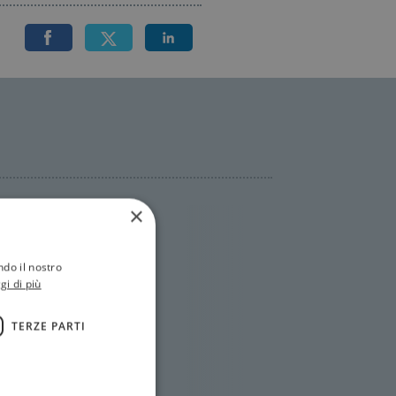
×
ndo il nostro
gi di più
TERZE PARTI