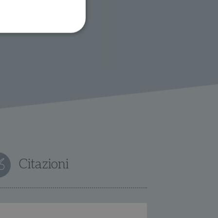
ione dell'account. Il sito
 pagina di login. Il
 Web è impostato per
sito
sito
Citazioni
te per il dominio corrente.
azione e sicurezza,
i loro dati siano protetti
no con i suoi servizi.