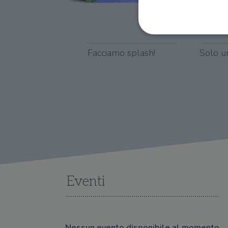
Facciamo splash!
Solo u
I cookie strettamente necessa
web non può essere utilizza
Nome
wordpress_test_cookie
wordpress_sec_[hash]
wordpress_logged_in_[ha
Eventi
CookieScriptConsent
msToken
Nessun evento disponibile al momento