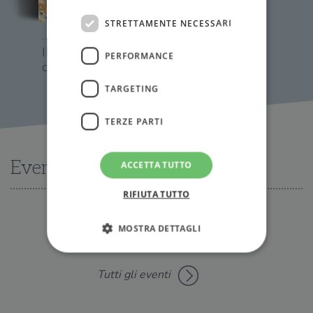
STRETTAMENTE NECESSARI
Il potere del tuo
PERFORMANCE
compleanno
TARGETING
TERZE PARTI
Eventi
ACCETTA TUTTO
RIFIUTA TUTTO
MOSTRA DETTAGLI
Nessun evento disponibile al momento
Tutti gli eventi
Strettamente necessari
Performance
Targeting
Terze parti