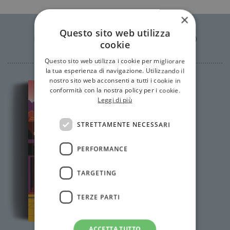
×
Questo sito web utilizza
Libri di Sara D'Amario
cookie
Questo sito web utilizza i cookie per migliorare
la tua esperienza di navigazione. Utilizzando il
nostro sito web acconsenti a tutti i cookie in
conformità con la nostra policy per i cookie.
Leggi di più
STRETTAMENTE NECESSARI
PERFORMANCE
TARGETING
TERZE PARTI
ACCETTA TUTTO