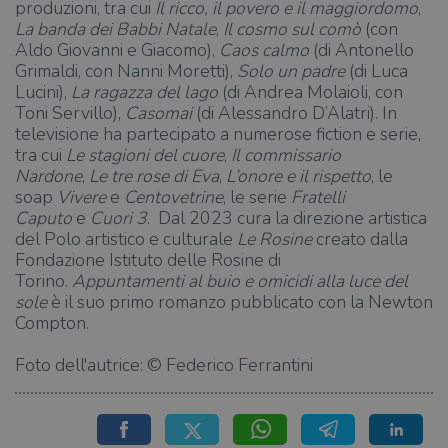
produzioni, tra cui
Il ricco, il povero e il maggiordomo
,
La banda dei Babbi Natale
,
Il cosmo sul comò
(con
Aldo Giovanni e Giacomo),
Caos calmo
(di Antonello
Grimaldi, con Nanni Moretti),
Solo un padre
(di Luca
Lucini),
La ragazza del lago
(di Andrea Molaioli, con
Toni Servillo),
Casomai
(di Alessandro D’Alatri). In
televisione ha partecipato a numerose fiction e serie,
tra cui
Le stagioni del cuore
,
Il commissario
Nardone
,
Le tre rose di Eva
,
L’onore e il rispetto
, le
soap
Vivere
e
Centovetrine
, le serie
Fratelli
Caputo
e
Cuori 3
. Dal 2023 cura la direzione artistica
del Polo artistico e culturale
Le Rosine
creato dalla
Fondazione Istituto delle Rosine di
Torino.
Appuntamenti al buio e omicidi alla luce del
sole
è il suo primo romanzo pubblicato con la Newton
Compton.
Foto dell'autrice: © Federico Ferrantini